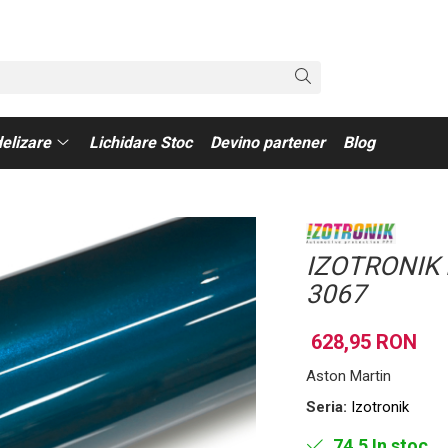
elizare
Lichidare Stoc
Devino partener
Blog
IZOTRONIK P
3067
628,95 RON
Aston Martin
Seria:
Izotronik
74.5
In stoc