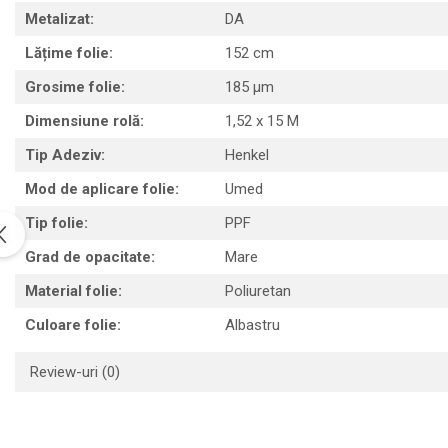
Metalizat:
DA
Print format mare
Lățime folie:
152 cm
Serigrafie
Supralaminare
Grosime folie:
185 µm
Monomeric
Dimensiune rolă:
1,52 x 15 M
Polimeric
Tip Adeziv:
Henkel
Cast
Speciale
Mod de aplicare folie:
Umed
Folie transfer
Tip folie:
PPF
Benzi adezive
Grad de opacitate:
Mare
Benzi antiderapante
Material folie:
Poliuretan
Folie termo transfer
Culoare folie:
Albastru
Benzi și covoare anti-alunecare
Review-uri
(0)