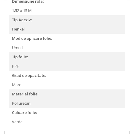
Dimensiune rolă:
1,52 x 15 M
Tip Adeziv:
Henkel
Mod de aplicare folie:
Umed
Tip folie:
PPF
Grad de opacitate:
Mare
Material folie:
Poliuretan
Culoare folie:
Verde