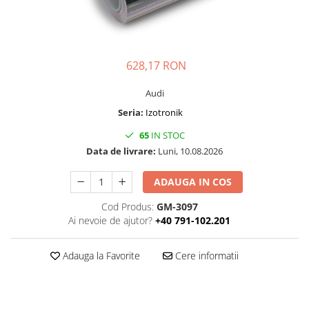
Folie Day/Night
Pâslă pt. raclete
Folie intensificare lumina
Mănuși aplicare
Folie difuzie lumina
Raclete cu mâner
Folie dual-color
Lichide speciale
628,17 RON
Folie ferestre
Altele
Audi
Alte scule
Folie decorativă
Seria:
Izotronik
Folie printabilă
Materiale publicitare
65
IN STOC
Folie protecție solară
Data de livrare:
Luni, 10.08.2026
Folie de securitate
Folie arhitecturală
ADAUGA IN COS
3M DI-NOC Lemn
Cod Produs:
GM-3097
3M DI-NOC Metalizat
Ai nevoie de ajutor?
+40 791-102.201
Folie reflectorizantă
Decorativ reflectorizantă
Adauga la Favorite
Cere informatii
Marcaje reflectorizante
Marcaj stradal
Print Digital & Serigrafie