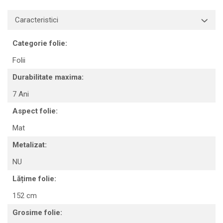
Print format mare
Caracteristici
Serigrafie
Supralaminare
Categorie folie:
Monomeric
Folii
Polimeric
Durabilitate maxima:
Cast
Speciale
7 Ani
Folie transfer
Aspect folie:
Benzi adezive
Mat
Benzi antiderapante
Metalizat:
Folie termo transfer
NU
Benzi și covoare anti-alunecare
Lățime folie:
152 cm
Grosime folie: