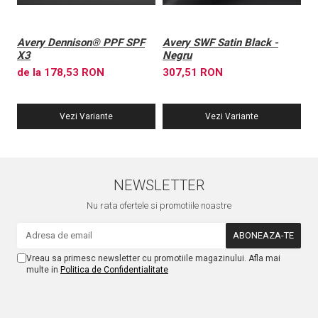
Avery Dennison® PPF SPF
Avery SWF Satin Black -
A
X3
Negru
X
de la 178,53 RON
307,51 RON
6
Vezi Variante
Vezi Variante
NEWSLETTER
Nu rata ofertele si promotiile noastre
Vreau sa primesc newsletter cu promotiile magazinului. Afla mai
multe in
Politica de Confidentialitate