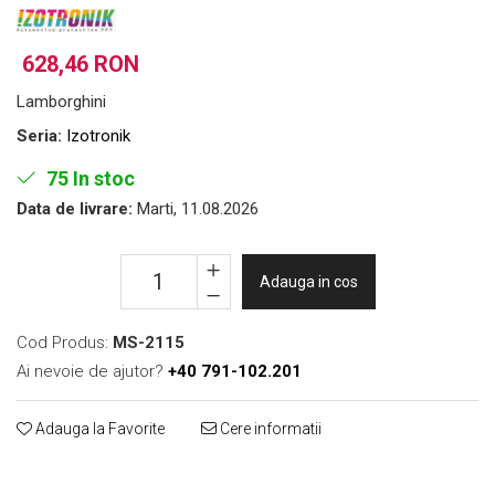
Folie Day/Night
Pâslă pt. raclete
Folie intensificare lumina
Mănuși aplicare
628,46 RON
Folie difuzie lumina
Raclete cu mâner
Folie dual-color
Lichide speciale
Lamborghini
Folie ferestre
Altele
Seria:
Izotronik
Alte scule
Folie decorativă
75
In stoc
Folie printabilă
Materiale publicitare
Data de livrare:
Marti, 11.08.2026
Folie protecție solară
Folie de securitate
Folie arhitecturală
Adauga in cos
3M DI-NOC Lemn
3M DI-NOC Metalizat
Cod Produs:
MS-2115
Folie reflectorizantă
Ai nevoie de ajutor?
+40 791-102.201
Decorativ reflectorizantă
Adauga la Favorite
Cere informatii
Marcaje reflectorizante
Marcaj stradal
Print Digital & Serigrafie