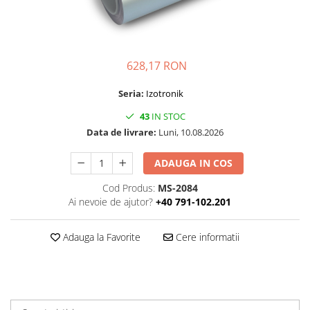
Folie Day/Night
Pâslă pt. raclete
Folie intensificare lumina
Mănuși aplicare
Folie difuzie lumina
Raclete cu mâner
Folie dual-color
Lichide speciale
628,17 RON
Folie ferestre
Altele
Seria:
Izotronik
Alte scule
Folie decorativă
43
IN STOC
Folie printabilă
Materiale publicitare
Data de livrare:
Luni, 10.08.2026
Folie protecție solară
Folie de securitate
ADAUGA IN COS
Folie arhitecturală
Cod Produs:
MS-2084
3M DI-NOC Lemn
Ai nevoie de ajutor?
+40 791-102.201
3M DI-NOC Metalizat
Folie reflectorizantă
Adauga la Favorite
Cere informatii
Decorativ reflectorizantă
Marcaje reflectorizante
Marcaj stradal
Print Digital & Serigrafie