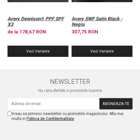
Avery Dennison® PPF SPF
Avery SWF Satin Black -
A
X3
Negru
X
de la 178,67 RON
307,75 RON
6
Vezi Variante
Vezi Variante
NEWSLETTER
Nu rata ofertele si promotiile noastre
Vreau sa primesc newsletter cu promotiile magazinului. Afla mai
multe in
Politica de Confidentialitate