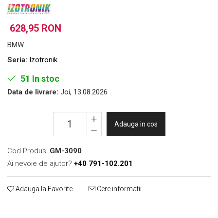
Folie Day/Night
Pâslă pt. raclete
Folie intensificare lumina
Mănuși aplicare
628,95 RON
Folie difuzie lumina
Raclete cu mâner
Folie dual-color
Lichide speciale
BMW
Folie ferestre
Altele
Seria:
Izotronik
Alte scule
Folie decorativă
51
In stoc
Folie printabilă
Materiale publicitare
Data de livrare:
Joi, 13.08.2026
Folie protecție solară
Folie de securitate
Folie arhitecturală
Adauga in cos
3M DI-NOC Lemn
3M DI-NOC Metalizat
Cod Produs:
GM-3090
Folie reflectorizantă
Ai nevoie de ajutor?
+40 791-102.201
Decorativ reflectorizantă
Adauga la Favorite
Cere informatii
Marcaje reflectorizante
Marcaj stradal
Print Digital & Serigrafie