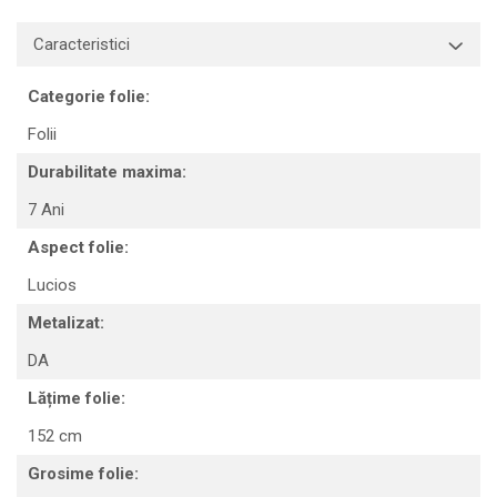
Print format mare
Caracteristici
Serigrafie
Supralaminare
Categorie folie:
Monomeric
Folii
Polimeric
Durabilitate maxima:
Cast
Speciale
7 Ani
Folie transfer
Aspect folie:
Benzi adezive
Lucios
Benzi antiderapante
Metalizat:
Folie termo transfer
DA
Benzi și covoare anti-alunecare
Lățime folie:
152 cm
Grosime folie: