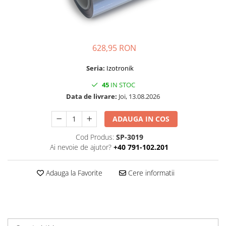
Folie Day/Night
Pâslă pt. raclete
Folie intensificare lumina
Mănuși aplicare
Folie difuzie lumina
Raclete cu mâner
Folie dual-color
Lichide speciale
628,95 RON
Folie ferestre
Altele
Seria:
Izotronik
Alte scule
Folie decorativă
45
IN STOC
Folie printabilă
Materiale publicitare
Data de livrare:
Joi, 13.08.2026
Folie protecție solară
Folie de securitate
ADAUGA IN COS
Folie arhitecturală
Cod Produs:
SP-3019
3M DI-NOC Lemn
Ai nevoie de ajutor?
+40 791-102.201
3M DI-NOC Metalizat
Folie reflectorizantă
Adauga la Favorite
Cere informatii
Decorativ reflectorizantă
Marcaje reflectorizante
Marcaj stradal
Print Digital & Serigrafie