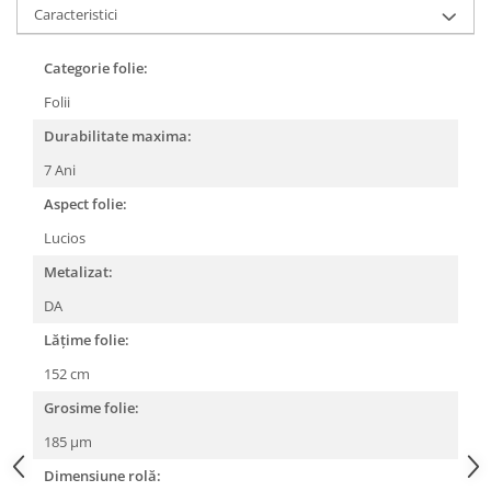
Caracteristici
Print format mare
Serigrafie
Categorie folie:
Supralaminare
Folii
Monomeric
Durabilitate maxima:
Polimeric
7 Ani
Cast
Aspect folie:
Speciale
Folie transfer
Lucios
Benzi adezive
Metalizat:
Benzi antiderapante
DA
Folie termo transfer
Lățime folie:
Benzi și covoare anti-alunecare
152 cm
Grosime folie:
185 µm
Dimensiune rolă: