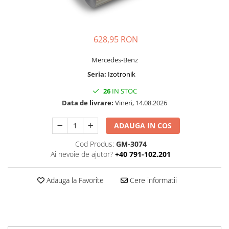
Folie Day/Night
Pâslă pt. raclete
Folie intensificare lumina
Mănuși aplicare
Folie difuzie lumina
Raclete cu mâner
628,95 RON
Folie dual-color
Lichide speciale
Folie ferestre
Altele
Mercedes-Benz
Alte scule
Seria:
Izotronik
Folie decorativă
Folie printabilă
Materiale publicitare
26
IN STOC
Folie protecție solară
Data de livrare:
Vineri, 14.08.2026
Folie de securitate
ADAUGA IN COS
Folie arhitecturală
Cod Produs:
GM-3074
3M DI-NOC Lemn
Ai nevoie de ajutor?
+40 791-102.201
3M DI-NOC Metalizat
Folie reflectorizantă
Adauga la Favorite
Cere informatii
Decorativ reflectorizantă
Marcaje reflectorizante
Marcaj stradal
Print Digital & Serigrafie