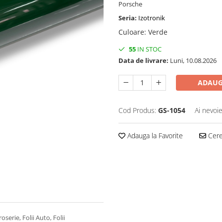
Porsche
Seria:
Izotronik
Culoare
:
Verde
55
IN STOC
Data de livrare:
Luni, 10.08.2026
ADAUG
Cod Produs:
GS-1054
Ai nevoie
Adauga la Favorite
Cere 
roserie,
Folii Auto,
Folii