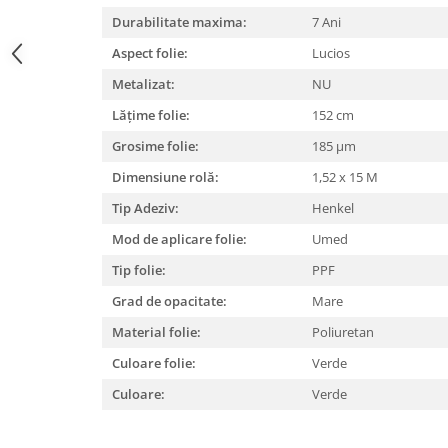
Durabilitate maxima:
7 Ani
Print format mare
Serigrafie
Aspect folie:
Lucios
Supralaminare
Metalizat:
NU
Monomeric
Lățime folie:
152 cm
Polimeric
Grosime folie:
185 µm
Cast
Dimensiune rolă:
1,52 x 15 M
Speciale
Tip Adeziv:
Henkel
Folie transfer
Mod de aplicare folie:
Umed
Benzi adezive
Tip folie:
PPF
Benzi antiderapante
Folie termo transfer
Grad de opacitate:
Mare
Benzi și covoare anti-alunecare
Material folie:
Poliuretan
Culoare folie:
Verde
Culoare:
Verde