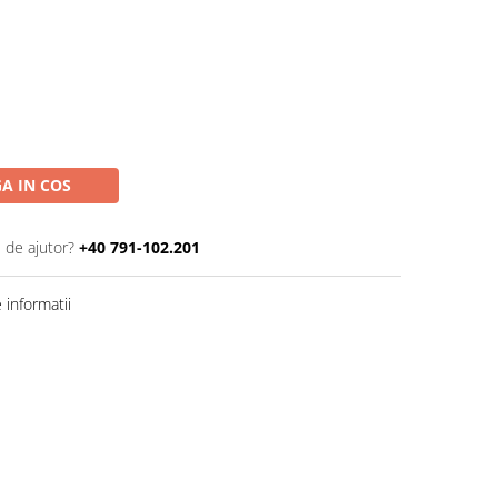
A IN COS
 de ajutor?
+40 791-102.201
informatii