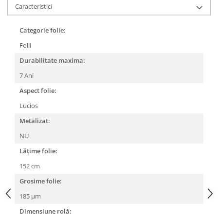
Caracteristici
Print format mare
Serigrafie
Categorie folie:
Supralaminare
Folii
Monomeric
Durabilitate maxima:
Polimeric
7 Ani
Cast
Aspect folie:
Speciale
Folie transfer
Lucios
Benzi adezive
Metalizat:
Benzi antiderapante
NU
Folie termo transfer
Lățime folie:
Benzi și covoare anti-alunecare
152 cm
Grosime folie:
185 µm
Dimensiune rolă: