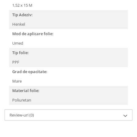
1,52 x 15 M
Tip Adeziv:
Henkel
Mod de aplicare folie:
Umed
Tip folie:
PPF
Grad de opacitate:
Mare
Material folie:
Poliuretan
Review-uri
(0)