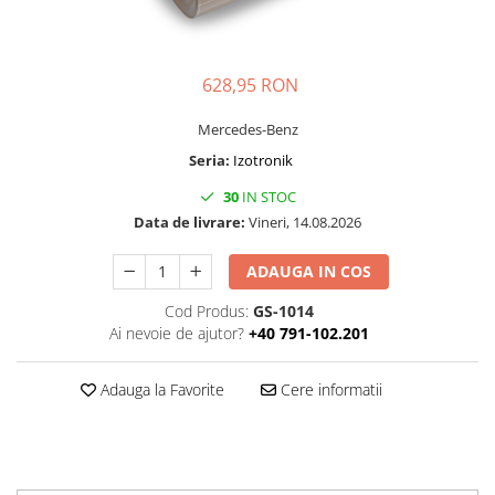
Folie Day/Night
Pâslă pt. raclete
Folie intensificare lumina
Mănuși aplicare
Folie difuzie lumina
Raclete cu mâner
628,95 RON
Folie dual-color
Lichide speciale
Folie ferestre
Altele
Mercedes-Benz
Alte scule
Seria:
Izotronik
Folie decorativă
Folie printabilă
Materiale publicitare
30
IN STOC
Folie protecție solară
Data de livrare:
Vineri, 14.08.2026
Folie de securitate
ADAUGA IN COS
Folie arhitecturală
Cod Produs:
GS-1014
3M DI-NOC Lemn
Ai nevoie de ajutor?
+40 791-102.201
3M DI-NOC Metalizat
Folie reflectorizantă
Adauga la Favorite
Cere informatii
Decorativ reflectorizantă
Marcaje reflectorizante
Marcaj stradal
Print Digital & Serigrafie