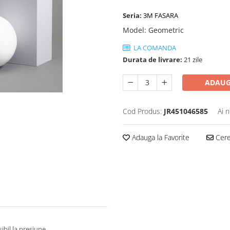
Seria:
3M FASARA
Model
:
Geometric
LA COMANDA
Durata de livrare:
21 zile
ADAUG
Cod Produs:
JR451046585
Ai 
Adauga la Favorite
Cere 
ibil la presiune