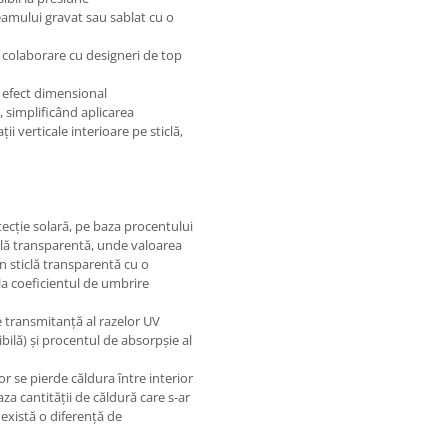
eamului gravat sau sablat cu o
n colaborare cu designeri de top
n efect dimensional
, simplificând aplicarea
i verticale interioare pe sticlă,
ecție solară, pe baza procentului
iclă transparentă, unde valoarea
in sticlă transparentă cu o
la coeficientul de umbrire
 transmitanță al razelor UV
ibilă) și procentul de absorpșie al
r se pierde căldura între interior
za cantității de căldură care s-ar
există o diferență de