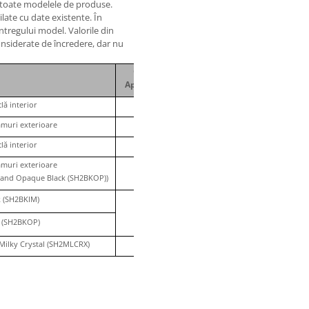
u toate modelele de produse.
ilate cu date existente. În
ntregului model. Valorile din
considerate de încredere, dar nu
Garanție 3M -
Aplicare verticală
clă interior
3 Ani
amuri exterioare
1 An
clă interior
5 Ani
amuri exterioare
3 Ani
) and Opaque Black (SH2BKOP))
k (SH2BKIM)
2 Ani
 (SH2BKOP)
Milky Crystal (SH2MLCRX)
3 Ani