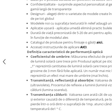
Confidențialitate - surprinde aspectul personalizat al g
Print format mare
gamă largă de transparențe
Serigrafie
Designuri - alegeți dintr-o varietate de modele create î
de pe tot globul
Supralaminare
Modelele noi cu suprafața texturată în relief adaugă u
Monomeric
Aplicație ușoară - aplicația umedă elimină practic bulele
Durată de viață preconizată de 5-20 de ani pentru aplicați
Polimeric
în funcție de modelul ales
Cast
Catalogul de produse pentru finisaje o găsiți
aici.
Speciale
Accesați instrucțiunile de aplicare
AICI
.
Definiția caracteristicii de performanță optică
Folie transfer
Coeficientul de umbrire:
Măsurarea efectului de prot
Benzi adezive
de lumină solară care trece prin Produsul aplicat pe st
„1” reprezintă cantitatea de lumină solară care trece pr
Benzi antiderapante
grosime de 3 mm fără folie aplicată. Un număr mai mic 
Folie termo transfer
reprezintă un efect mai mare de umbrire (mai închis).
Transmitanță, reflectanță și absorbție:
Valoarea de
Benzi și covoare anti-alunecare
(ultraviolete), Procentul de reflexie a luminii (lumină viz
căldurii (lumina soarelui).
Transmitanța căldurii:
Valoarea care arată cât de ușo
și exterior cauzată de o diferență de temperatură, pe ba
pierde într-o oră dintr-o suprafață de 1mp. atunci când 
temperatură de1 ° C.