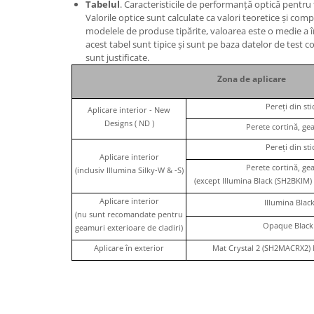
Tabelul
. Caracteristicile de performanță optică pentr
Valorile optice sunt calculate ca valori teoretice și comp
modelele de produse tipărite, valoarea este o medie a î
acest tabel sunt tipice și sunt pe baza datelor de test 
sunt justificate.
Zona de aplicare
Pereți din sti
Aplicare interior - New
Designs ( ND )
Perete cortină, ge
Pereți din sti
Aplicare interior
Perete cortină, ge
(inclusiv Illumina Silky-W & -S)
(except Illumina Black (SH2BKIM
Aplicare interior
Illumina Blac
(nu sunt recomandate pentru
Opaque Black
geamuri exterioare de cladiri)
Aplicare în exterior
Mat Crystal 2 (SH2MACRX2) 