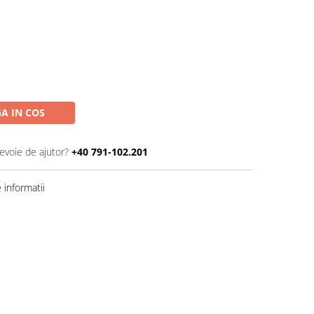
A IN COS
nevoie de ajutor?
+40 791-102.201
informatii