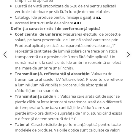
simplificând aplicarea
Durată de viață preconizată de 5-20 de ani pentru aplicații
verticale interioare pe sticlă, în funcție de modelul ales
Catalogul de produse pentru finisaje o găsiți
aici.
Accesați instrucțiunile de aplicare
AICI
.
Definiția caracteristicii de performanță optică
Coeficientul de umbrire:
Măsurarea efectului de protecție
solară, pe baza procentului de lumină solară care trece prin
Produsul aplicat pe sticlă transparentă, unde valoarea „1”
reprezintă cantitatea de lumină solară care trece prin sticlă
transparentă cu o grosime de 3 mm fără folie aplicată. Un
număr mai mic la coeficientul de umbrire reprezintă un efect
mai mare de umbrire (mai închis).
Transmitanță, reflectanță și absorbție:
Valoarea de
transmitanță al razelor UV (ultraviolete), Procentul de reflexie
a luminii (lumină vizibilă) și procentul de absorpșie al
căldurii (lumina soarelui).
Transmitanța căldurii:
Valoarea care arată cât de ușor se
pierde căldura între interior și exterior cauzată de o diferență
de temperatură, pe baza cantității de căldură care s-ar
pierde într-o oră dintr-o suprafață de 1mp. atunci când există
o diferență de temperatură de1 ° C.
Tabelul
. Caracteristicile de performanță optică pentru toate
modelele de produse. Valorile optice sunt calculate ca valori