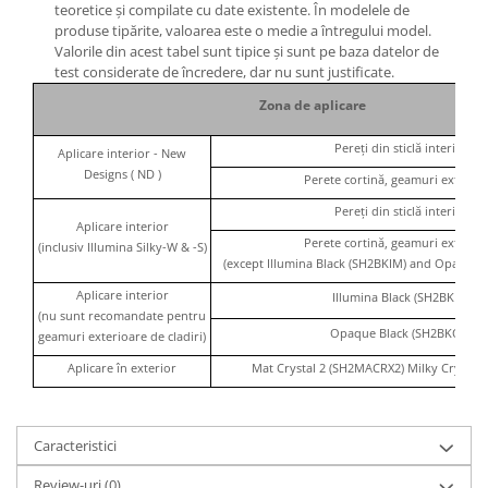
teoretice și compilate cu date existente. În modelele de
produse tipărite, valoarea este o medie a întregului model.
Valorile din acest tabel sunt tipice și sunt pe baza datelor de
test considerate de încredere, dar nu sunt justificate.
Zona de aplicare
Pereți din sticlă interior
Aplicare interior - New
Designs ( ND )
Perete cortină, geamuri exterioa
Pereți din sticlă interior
Aplicare interior
Perete cortină, geamuri exterioa
(inclusiv Illumina Silky-W & -S)
(except Illumina Black (SH2BKIM) and Opaque 
Aplicare interior
Illumina Black (SH2BKIM)
(nu sunt recomandate pentru
Opaque Black (SH2BKOP)
geamuri exterioare de cladiri)
Aplicare în exterior
Mat Crystal 2 (SH2MACRX2) Milky Crystal
Caracteristici
Review-uri
(0)