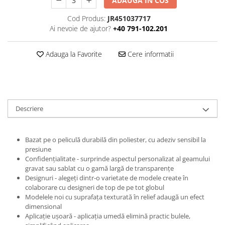
ADAUGA IN COS
Print format mare
Cod Produs:
JR451037717
Serigrafie
Ai nevoie de ajutor?
+40 791-102.201
Supralaminare
Adauga la Favorite
Cere informatii
Monomeric
Polimeric
Cast
Speciale
Folie transfer
Descriere
Benzi adezive
Benzi antiderapante
Bazat pe o peliculă durabilă din poliester, cu adeziv sensibil la
presiune
Folie termo transfer
Confidențialitate - surprinde aspectul personalizat al geamului
Benzi și covoare anti-alunecare
gravat sau sablat cu o gamă largă de transparențe
Designuri - alegeți dintr-o varietate de modele create în
colaborare cu designeri de top de pe tot globul
Modelele noi cu suprafața texturată în relief adaugă un efect
dimensional
Aplicație ușoară - aplicația umedă elimină practic bulele,