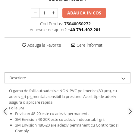
Print format mare
ADAUGA IN COS
Serigrafie
Cod Produs:
75040050272
Supralaminare
Ai nevoie de ajutor?
+40 791-102.201
Monomeric
Polimeric
Adauga la Favorite
Cere informatii
Cast
Speciale
Folie transfer
Benzi adezive
Descriere
Benzi antiderapante
O gama de folii autoadezive NON-PVC polimerice (80 µm), cu
Folie termo transfer
adeziv gri-pigmentat, sensibil la presiune. Acest tip de adeziv
Benzi și covoare anti-alunecare
asigura o aplicare rapida.
Folia 3M
Envision 48-20 este cu adeziv permanent,
3M Envision 48-20R este cu adeziv indepartabil gri,
3M Envision 48C-20 are adeziv permanent cu Controltac si
Comply