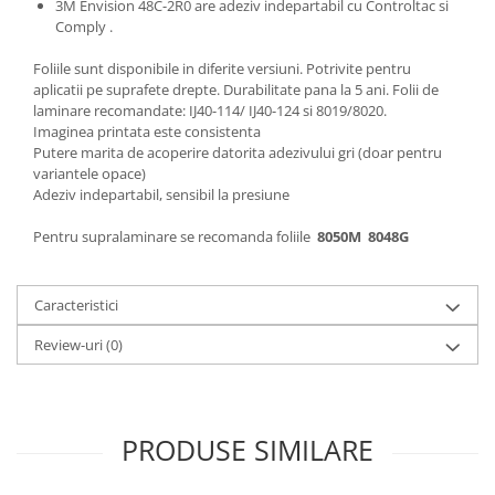
3M Envision 48C-2R0 are adeziv indepartabil cu Controltac si
Comply .
Foliile sunt disponibile in diferite versiuni. Potrivite pentru
aplicatii pe suprafete drepte. Durabilitate pana la 5 ani. Folii de
laminare recomandate: IJ40-114/ IJ40-124 si 8019/8020.
Imaginea printata este consistenta
Putere marita de acoperire datorita adezivului gri (doar pentru
variantele opace)
Adeziv indepartabil, sensibil la presiune
Pentru supralaminare se recomanda foliile
8050M 8048G
Caracteristici
Review-uri
(0)
PRODUSE SIMILARE