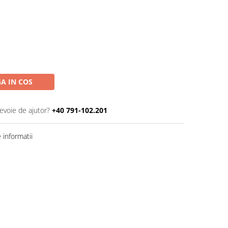
A IN COS
nevoie de ajutor?
+40 791-102.201
informatii