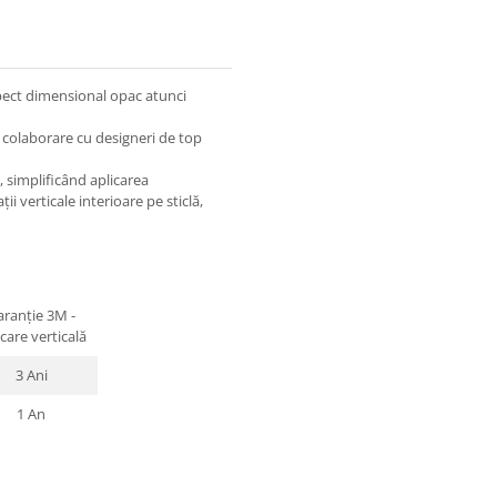
pect dimensional opac atunci
n colaborare cu designeri de top
, simplificând aplicarea
i verticale interioare pe sticlă,
aranție 3M -
icare verticală
3 Ani
1 An