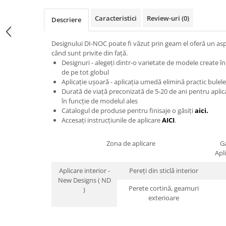
Print format mare
Caracteristici
Review-uri
(0)
Descriere
Serigrafie
Supralaminare
Designului DI-NOC poate fi văzut prin geam el oferă un as
când sunt privite din față.
Monomeric
Designuri - alegeți dintr-o varietate de modele create î
Polimeric
de pe tot globul
Cast
Aplicație ușoară - aplicația umedă elimină practic bulele
Durată de viață preconizată de 5-20 de ani pentru aplicați
Speciale
în funcție de modelul ales
Folie transfer
Catalogul de produse pentru finisaje o găsiți
aici.
Accesați instrucțiunile de aplicare
AICI
.
Benzi adezive
Benzi antiderapante
Zona de aplicare
G
Folie termo transfer
Apl
Benzi și covoare anti-alunecare
Aplicare interior -
Pereți din sticlă interior
New Designs ( ND
Perete cortină, geamuri
)
exterioare