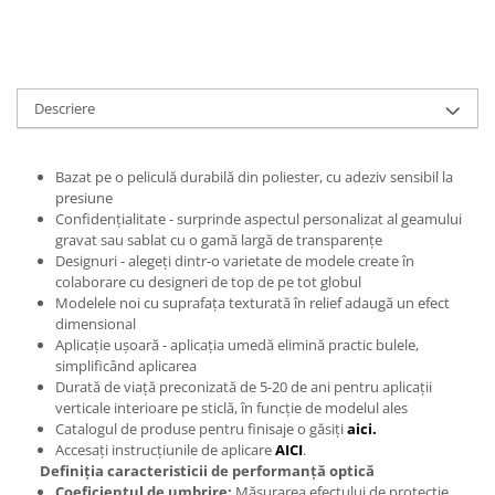
Print format mare
Serigrafie
Supralaminare
Descriere
Monomeric
Polimeric
Bazat pe o peliculă durabilă din poliester, cu adeziv sensibil la
Cast
presiune
Speciale
Confidențialitate - surprinde aspectul personalizat al geamului
Folie transfer
gravat sau sablat cu o gamă largă de transparențe
Designuri - alegeți dintr-o varietate de modele create în
Benzi adezive
colaborare cu designeri de top de pe tot globul
Modelele noi cu suprafața texturată în relief adaugă un efect
Benzi antiderapante
dimensional
Folie termo transfer
Aplicație ușoară - aplicația umedă elimină practic bulele,
simplificând aplicarea
Benzi și covoare anti-alunecare
Durată de viață preconizată de 5-20 de ani pentru aplicații
verticale interioare pe sticlă, în funcție de modelul ales
Catalogul de produse pentru finisaje o găsiți
aici.
Accesați instrucțiunile de aplicare
AICI
.
Definiția caracteristicii de performanță optică
Coeficientul de umbrire:
Măsurarea efectului de protecție