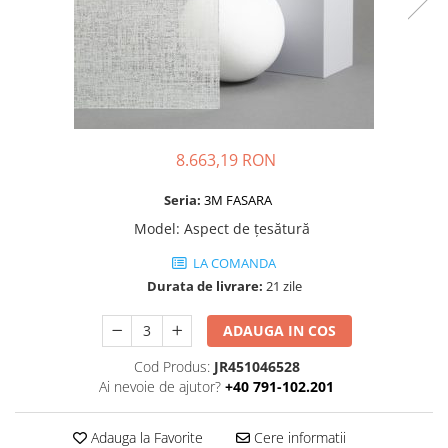
Folie Day/Night
Pâslă pt. raclete
Folie intensificare lumina
Mănuși aplicare
Folie difuzie lumina
Raclete cu mâner
Folie dual-color
Lichide speciale
Folie ferestre
Altele
Alte scule
Folie decorativă
8.663,19 RON
Folie printabilă
Materiale publicitare
Folie protecție solară
Seria:
3M FASARA
Folie de securitate
Model
:
Aspect de țesătură
Folie arhitecturală
LA COMANDA
3M DI-NOC Lemn
Durata de livrare:
21 zile
3M DI-NOC Metalizat
ADAUGA IN COS
Folie reflectorizantă
Decorativ reflectorizantă
Cod Produs:
JR451046528
Ai nevoie de ajutor?
+40 791-102.201
Marcaje reflectorizante
Marcaj stradal
Adauga la Favorite
Cere informatii
Print Digital & Serigrafie