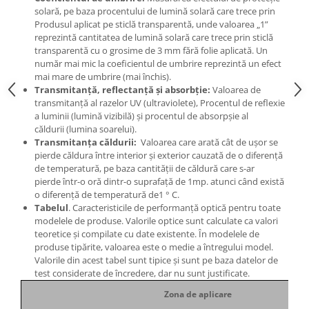
solară, pe baza procentului de lumină solară care trece prin
Produsul aplicat pe sticlă transparentă, unde valoarea „1”
reprezintă cantitatea de lumină solară care trece prin sticlă
transparentă cu o grosime de 3 mm fără folie aplicată. Un
număr mai mic la coeficientul de umbrire reprezintă un efect
mai mare de umbrire (mai închis).
Transmitanță, reflectanță și absorbție:
Valoarea de
transmitanță al razelor UV (ultraviolete), Procentul de reflexie
a luminii (lumină vizibilă) și procentul de absorpșie al
căldurii (lumina soarelui).
Transmitanța căldurii:
Valoarea care arată cât de ușor se
pierde căldura între interior și exterior cauzată de o diferență
de temperatură, pe baza cantității de căldură care s-ar
pierde într-o oră dintr-o suprafață de 1mp. atunci când există
o diferență de temperatură de1 ° C.
Tabelul
. Caracteristicile de performanță optică pentru toate
modelele de produse. Valorile optice sunt calculate ca valori
teoretice și compilate cu date existente. În modelele de
produse tipărite, valoarea este o medie a întregului model.
Valorile din acest tabel sunt tipice și sunt pe baza datelor de
test considerate de încredere, dar nu sunt justificate.
Zona de aplicare