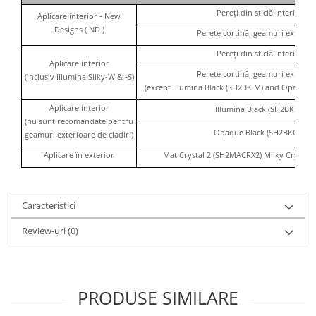
Pereți din sticlă interior
Aplicare interior - New
Designs ( ND )
Perete cortină, geamuri exterioa
Pereți din sticlă interior
Aplicare interior
Perete cortină, geamuri exterioa
(inclusiv Illumina Silky-W & -S)
(except Illumina Black (SH2BKIM) and Opaque 
Aplicare interior
Illumina Black (SH2BKIM)
(nu sunt recomandate pentru
Opaque Black (SH2BKOP)
geamuri exterioare de cladiri)
Aplicare în exterior
Mat Crystal 2 (SH2MACRX2) Milky Crystal
Caracteristici
Review-uri
(0)
PRODUSE SIMILARE