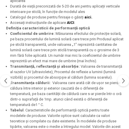
aplicarea
Durată de viață preconizată de 5-20 de ani pentru aplicații verticale
interioare pe sticlă, în funcție de modelul ales
Catalogul de produse pentru finisaje o găsiți
aici.
Accesați instrucțiunile de aplicare
AICI
.
Definiția caracteristicii de performanță optică
Coeficientul de umbrire:
Măsurarea efectului de protecție solară,
pe baza procentului de lumină solară care trece prin Produsul aplicat
pe sticlă transparentă, unde valoarea „1” reprezintă cantitatea de
lumină solară care trece prin sticlă transparentă cu o grosime de 3
mm fără folie aplicată. Un număr mai mic la coeficientul de umbrire
reprezintă un efect mai mare de umbrire (mai închis).
Transmitanță, reflectanță și absorbție:
Valoarea de transmitanță
al razelor UV (ultraviolete), Procentul de reflexie a luminii (lumină
vizibilă) și procentul de absorpșie al căldurii (lumina soarelui).
Transmitanța căldurii:
Valoarea care arată cât de ușor se pierde
căldura între interior și exterior cauzată de o diferență de
temperatură, pe baza cantității de căldură care s-ar pierde într-o oră
dintr-o suprafață de 1mp. atunci când există o diferență de
temperatură de1 ° C.
Tabelul
. Caracteristicile de performanță optică pentru toate
modelele de produse. Valorile optice sunt calculate ca valori
teoretice și compilate cu date existente. În modelele de produse
tipărite, valoarea este o medie a întregului model. Valorile din acest