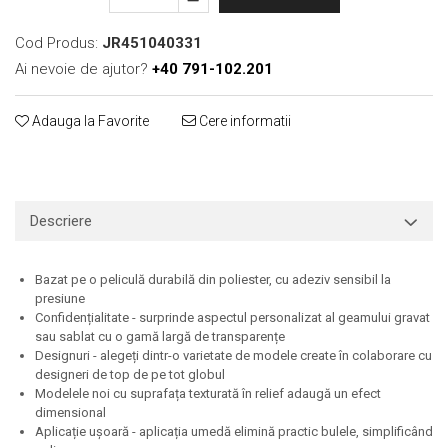
Print format mare
Cod Produs:
JR451040331
Serigrafie
Ai nevoie de ajutor?
+40 791-102.201
Supralaminare
Monomeric
Adauga la Favorite
Cere informatii
Polimeric
Cast
Speciale
Folie transfer
Descriere
Benzi adezive
Benzi antiderapante
Bazat pe o peliculă durabilă din poliester, cu adeziv sensibil la
presiune
Folie termo transfer
Confidențialitate - surprinde aspectul personalizat al geamului gravat
Benzi și covoare anti-alunecare
sau sablat cu o gamă largă de transparențe
Designuri - alegeți dintr-o varietate de modele create în colaborare cu
designeri de top de pe tot globul
Modelele noi cu suprafața texturată în relief adaugă un efect
dimensional
Aplicație ușoară - aplicația umedă elimină practic bulele, simplificând