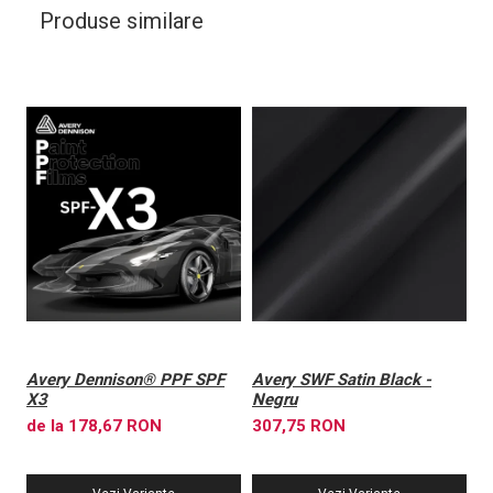
Produse similare
Avery Dennison® PPF SPF
Avery SWF Satin Black -
A
X3
Negru
X
de la 178,67 RON
307,75 RON
6