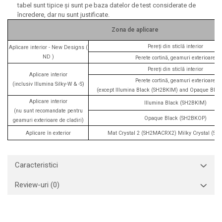
tabel sunt tipice și sunt pe baza datelor de test considerate de
încredere, dar nu sunt justificate.
Zona de aplicare
Pereți din sticlă interior
Aplicare interior - New Designs (
ND )
Perete cortină, geamuri exterioare
Pereți din sticlă interior
Aplicare interior
Perete cortină, geamuri exterioare
(inclusiv Illumina Silky-W & -S)
(except Illumina Black (SH2BKIM) and Opaque Bla
Aplicare interior
Illumina Black (SH2BKIM)
(nu sunt recomandate pentru
Opaque Black (SH2BKOP)
geamuri exterioare de cladiri)
Aplicare în exterior
Mat Crystal 2 (SH2MACRX2) Milky Crystal (S
Caracteristici
Review-uri
(0)