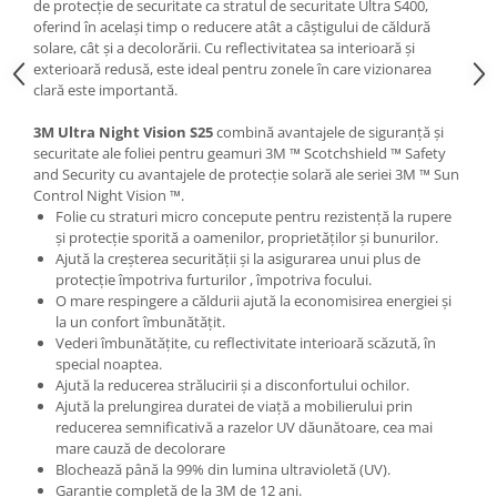
de protecție de securitate ca stratul de securitate Ultra S400,
oferind în același timp o reducere atât a câștigului de căldură
solare, cât și a decolorării. Cu reflectivitatea sa interioară și
exterioară redusă, este ideal pentru zonele în care vizionarea
clară este importantă.
3M Ultra Night Vision S25
combină avantajele de siguranță și
securitate ale foliei pentru geamuri 3M ™ Scotchshield ™ Safety
and Security cu avantajele de protecție solară ale seriei 3M ™ Sun
Control Night Vision ™.
Folie cu straturi micro concepute pentru rezistență la rupere
și protecție sporită a oamenilor, proprietăților și bunurilor.
Ajută la creșterea securității și la asigurarea unui plus de
protecție împotriva furturilor , împotriva focului.
O mare respingere a căldurii ajută la economisirea energiei și
la un confort îmbunătățit.
Vederi îmbunătățite, cu reflectivitate interioară scăzută, în
special noaptea.
Ajută la reducerea strălucirii și a disconfortului ochilor.
Ajută la prelungirea duratei de viață a mobilierului prin
reducerea semnificativă a razelor UV dăunătoare, cea mai
mare cauză de decolorare
Blochează până la 99% din lumina ultravioletă (UV).
Garanție completă de la 3M de 12 ani.