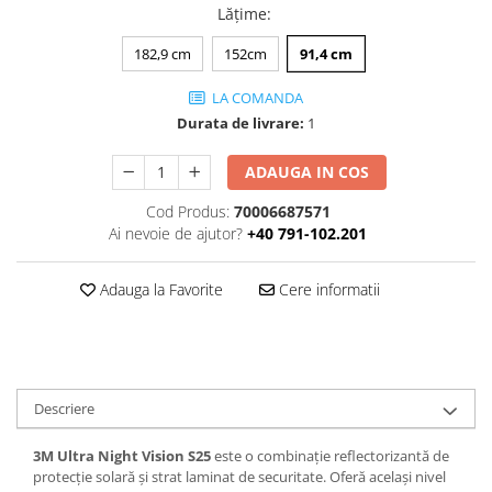
Lățime
:
Print format mare
182,9 cm
152cm
91,4 cm
Serigrafie
Supralaminare
LA COMANDA
Monomeric
Durata de livrare:
1
Polimeric
ADAUGA IN COS
Cast
Speciale
Cod Produs:
70006687571
Ai nevoie de ajutor?
+40 791-102.201
Folie transfer
Benzi adezive
Adauga la Favorite
Cere informatii
Benzi antiderapante
Folie termo transfer
Benzi și covoare anti-alunecare
Descriere
3M Ultra Night Vision S25
este o combinație reflectorizantă de
protecție solară și strat laminat de securitate. Oferă același nivel