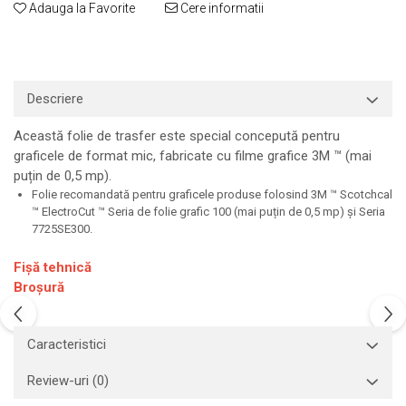
Adauga la Favorite
Cere informatii
Print format mare
Serigrafie
Supralaminare
Descriere
Monomeric
Polimeric
Această folie de trasfer este special concepută pentru
Cast
graficele de format mic, fabricate cu filme grafice 3M ™ (mai
Speciale
puțin de 0,5 mp).
Folie transfer
Folie recomandată pentru graficele produse folosind 3M ™ Scotchcal
™ ElectroCut ™ Seria de folie grafic 100 (mai puțin de 0,5 mp) și Seria
Benzi adezive
7725SE300.
Benzi antiderapante
Fișă tehnică
Folie termo transfer
Broșură
Benzi și covoare anti-alunecare
Caracteristici
Review-uri
(0)