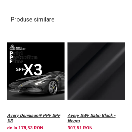
Produse similare
Avery Dennison® PPF SPF
Avery SWF Satin Black -
A
X3
Negru
X
de la 178,53 RON
307,51 RON
6