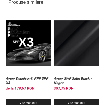
Produse similare
Avery Dennison® PPF SPF
Avery SWF Satin Black -
A
X3
Negru
X
de la 178,67 RON
307,75 RON
6
Vezi Variante
Vezi Variante