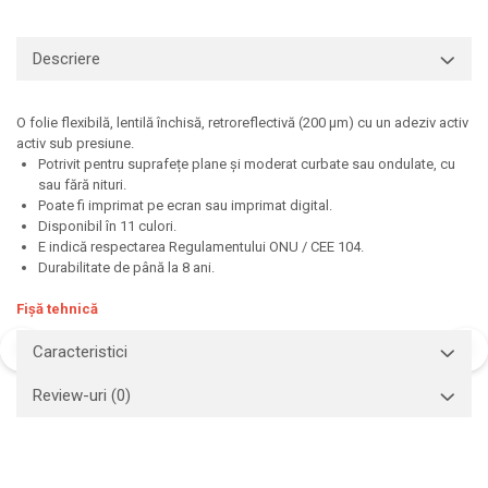
Print format mare
Descriere
Serigrafie
Supralaminare
Monomeric
O folie flexibilă, lentilă închisă, retroreflectivă (200 µm) cu un adeziv activ
activ sub presiune.
Polimeric
Potrivit pentru suprafețe plane și moderat curbate sau ondulate, cu
Cast
sau fără nituri.
Speciale
Poate fi imprimat pe ecran sau imprimat digital.
Disponibil în 11 culori.
Folie transfer
E indică respectarea Regulamentului ONU / CEE 104.
Benzi adezive
Durabilitate de până la 8 ani.
Benzi antiderapante
Fișă tehnică
Folie termo transfer
Caracteristici
Benzi și covoare anti-alunecare
Review-uri
(0)