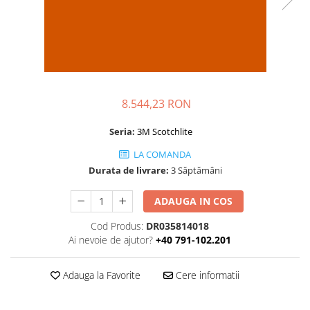
Folie Day/Night
Pâslă pt. raclete
Folie intensificare lumina
Mănuși aplicare
Folie difuzie lumina
Raclete cu mâner
Folie dual-color
Lichide speciale
Folie ferestre
Altele
Alte scule
Folie decorativă
8.544,23 RON
Folie printabilă
Materiale publicitare
Seria:
3M Scotchlite
Folie protecție solară
LA COMANDA
Folie de securitate
Durata de livrare:
3 Săptămâni
Folie arhitecturală
3M DI-NOC Lemn
ADAUGA IN COS
3M DI-NOC Metalizat
Cod Produs:
DR035814018
Folie reflectorizantă
Ai nevoie de ajutor?
+40 791-102.201
Decorativ reflectorizantă
Marcaje reflectorizante
Adauga la Favorite
Cere informatii
Marcaj stradal
Print Digital & Serigrafie