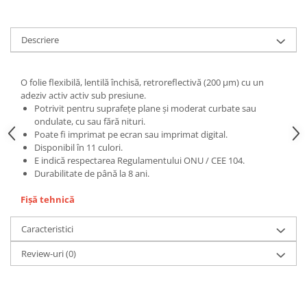
Print format mare
Serigrafie
Descriere
Supralaminare
Monomeric
O folie flexibilă, lentilă închisă, retroreflectivă (200 µm) cu un
Polimeric
adeziv activ activ sub presiune.
Potrivit pentru suprafețe plane și moderat curbate sau
Cast
ondulate, cu sau fără nituri.
Speciale
Poate fi imprimat pe ecran sau imprimat digital.
Folie transfer
Disponibil în 11 culori.
E indică respectarea Regulamentului ONU / CEE 104.
Benzi adezive
Durabilitate de până la 8 ani.
Benzi antiderapante
Fișă tehnică
Folie termo transfer
Benzi și covoare anti-alunecare
Caracteristici
Review-uri
(0)