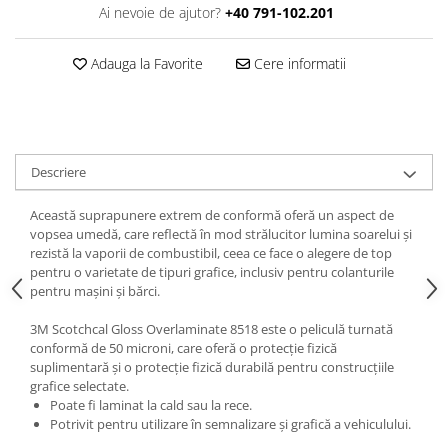
Ai nevoie de ajutor?
+40 791-102.201
Print format mare
Serigrafie
Adauga la Favorite
Cere informatii
Supralaminare
Monomeric
Polimeric
Cast
Descriere
Speciale
Folie transfer
Această suprapunere extrem de conformă oferă un aspect de
vopsea umedă, care reflectă în mod strălucitor lumina soarelui și
Benzi adezive
rezistă la vaporii de combustibil, ceea ce face o alegere de top
pentru o varietate de tipuri grafice, inclusiv pentru colanturile
Benzi antiderapante
pentru mașini și bărci.
Folie termo transfer
3M Scotchcal Gloss Overlaminate 8518 este o peliculă turnată
Benzi și covoare anti-alunecare
conformă de 50 microni, care oferă o protecție fizică
suplimentară și o protecție fizică durabilă pentru construcțiile
grafice selectate.
Poate fi laminat la cald sau la rece.
Potrivit pentru utilizare în semnalizare și grafică a vehiculului.