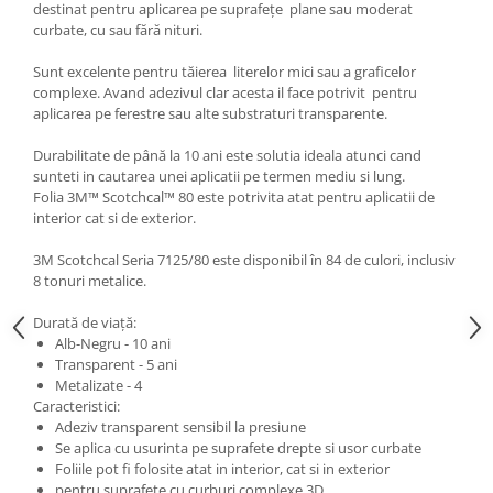
destinat pentru aplicarea pe suprafețe plane sau moderat
Print format mare
curbate, cu sau fără nituri.
Serigrafie
Sunt excelente pentru tăierea literelor mici sau a graficelor
Supralaminare
complexe. Avand adezivul clar acesta il face potrivit pentru
aplicarea pe ferestre sau alte substraturi transparente.
Monomeric
Polimeric
Durabilitate de până la 10 ani este solutia ideala atunci cand
sunteti in cautarea unei aplicatii pe termen mediu si lung.
Cast
Folia 3M™ Scotchcal™ 80 este potrivita atat pentru aplicatii de
Speciale
interior cat si de exterior.
Folie transfer
3M Scotchcal Seria 7125/80 este disponibil în 84 de culori, inclusiv
Benzi adezive
8 tonuri metalice.
Benzi antiderapante
Durată de viață:
Folie termo transfer
Alb-Negru - 10 ani
Transparent - 5 ani
Benzi și covoare anti-alunecare
Metalizate - 4
Caracteristici:
Adeziv transparent sensibil la presiune
Se aplica cu usurinta pe suprafete drepte si usor curbate
Foliile pot fi folosite atat in interior, cat si in exterior
pentru suprafete cu curburi complexe 3D