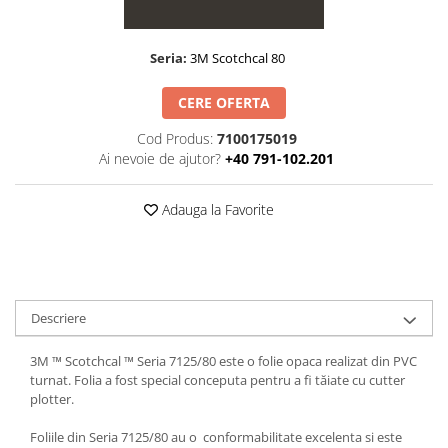
Folie Day/Night
Pâslă pt. raclete
Folie intensificare lumina
Mănuși aplicare
Seria:
3M Scotchcal 80
Folie difuzie lumina
Raclete cu mâner
Folie dual-color
Lichide speciale
CERE OFERTA
Folie ferestre
Altele
Cod Produs:
7100175019
Alte scule
Folie decorativă
Ai nevoie de ajutor?
+40 791-102.201
Folie printabilă
Materiale publicitare
Folie protecție solară
Adauga la Favorite
Folie de securitate
Folie arhitecturală
3M DI-NOC Lemn
3M DI-NOC Metalizat
Descriere
Folie reflectorizantă
3M ™ Scotchcal ™ Seria 7125/80 este o folie opaca realizat din PVC
Decorativ reflectorizantă
turnat. Folia a fost special conceputa pentru a fi tăiate cu cutter
Marcaje reflectorizante
plotter.
Marcaj stradal
Foliile din Seria 7125/80 au o conformabilitate excelenta si este
Print Digital & Serigrafie