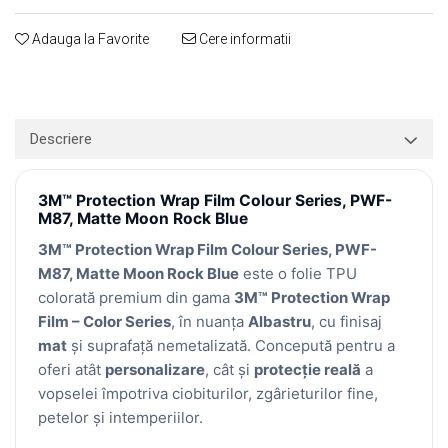
Print format mare
Adauga la Favorite
Cere informatii
Serigrafie
Supralaminare
Monomeric
Polimeric
Descriere
Cast
Speciale
3M™ Protection Wrap Film Colour Series, PWF-
Folie transfer
M87, Matte Moon Rock Blue
Benzi adezive
3M™ Protection Wrap Film Colour Series, PWF-
M87, Matte Moon Rock Blue
este o folie TPU
Benzi antiderapante
colorată premium din gama
3M™ Protection Wrap
Folie termo transfer
Film – Color Series
, în nuanța
Albastru
, cu finisaj
Benzi și covoare anti-alunecare
mat
și suprafață nemetalizată. Concepută pentru a
oferi atât
personalizare
, cât și
protecție reală
a
vopselei împotriva ciobiturilor, zgârieturilor fine,
petelor și intemperiilor.