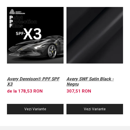
Avery Dennison® PPF SPF
Avery SWF Satin Black -
A
X3
Negru
X
de la 178,53 RON
307,51 RON
6
Vezi Variante
Vezi Variante