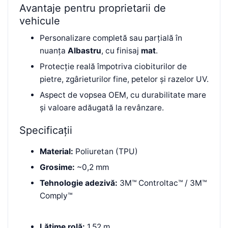
Avantaje pentru proprietarii de
vehicule
Personalizare completă sau parțială în
nuanța
Albastru
, cu finisaj
mat
.
Protecție reală împotriva ciobiturilor de
pietre, zgârieturilor fine, petelor și razelor UV.
Aspect de vopsea OEM, cu durabilitate mare
și valoare adăugată la revânzare.
Specificații
Material:
Poliuretan (TPU)
Grosime:
~0,2 mm
Tehnologie adezivă:
3M™ Controltac™ / 3M™
Comply™
Lățime rolă:
1,52 m