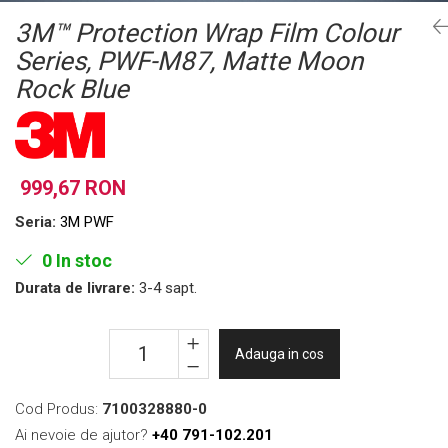
Folie Day/Night
Pâslă pt. raclete
3M™ Protection Wrap Film Colour
Folie intensificare lumina
Mănuși aplicare
Series, PWF-M87, Matte Moon
Folie difuzie lumina
Raclete cu mâner
Rock Blue
Folie dual-color
Lichide speciale
Folie ferestre
Altele
Alte scule
Folie decorativă
Folie printabilă
Materiale publicitare
999,67 RON
Folie protecție solară
Seria:
3M PWF
Folie de securitate
Folie arhitecturală
0
In stoc
3M DI-NOC Lemn
Durata de livrare:
3-4 sapt.
3M DI-NOC Metalizat
Folie reflectorizantă
Adauga in cos
Decorativ reflectorizantă
Marcaje reflectorizante
Cod Produs:
7100328880-0
Marcaj stradal
Ai nevoie de ajutor?
+40 791-102.201
Print Digital & Serigrafie