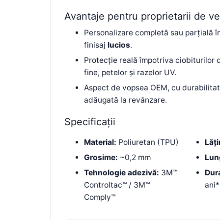
Avantaje pentru proprietarii de v
Personalizare completă sau parțială 
finisaj
lucios
.
Protecție reală împotriva ciobiturilor d
fine, petelor și razelor UV.
Aspect de vopsea OEM, cu durabilitat
adăugată la revânzare.
Specificații
Material:
Poliuretan (TPU)
Lăți
Grosime:
~0,2 mm
Lun
Tehnologie adezivă:
3M™
Dura
Controltac™ / 3M™
ani*
Comply™