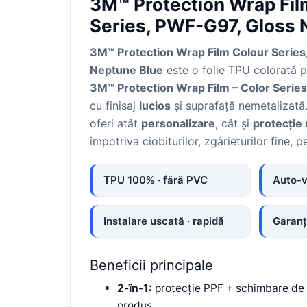
3M™ Protection Wrap Fil
Print format mare
Series, PWF-G97, Gloss 
Serigrafie
3M™ Protection Wrap Film Colour Series
Supralaminare
Neptune Blue
este o folie TPU colorată
Monomeric
3M™ Protection Wrap Film – Color Series
Polimeric
cu finisaj
lucios
și suprafață nemetalizată
Cast
oferi atât
personalizare
, cât și
protecție 
Speciale
împotriva ciobiturilor, zgârieturilor fine, pe
Folie transfer
Benzi adezive
TPU 100% · fără PVC
Auto-v
Benzi antiderapante
Folie termo transfer
Instalare uscată · rapidă
Garanț
Benzi și covoare anti-alunecare
Beneficii principale
2-în-1:
protecție PPF + schimbare de c
produs.