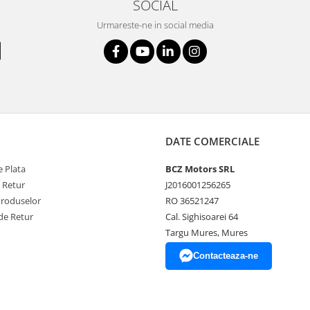
SOCIAL
Urmareste-ne in social media
DATE COMERCIALE
 Plata
BCZ Motors SRL
e Retur
J2016001256265
Produselor
RO 36521247
de Retur
Cal. Sighisoarei 64
Targu Mures, Mures
Contacteaza-ne