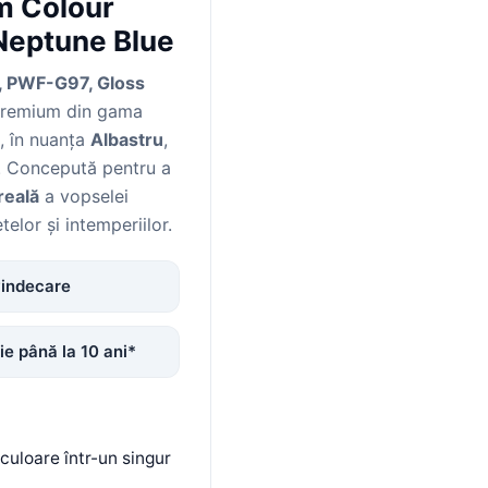
m Colour
Neptune Blue
, PWF-G97, Gloss
 premium din gama
, în nuanța
Albastru
,
. Concepută pentru a
reală
a vopselei
telor și intemperiilor.
indecare
ie până la 10 ani*
uloare într-un singur