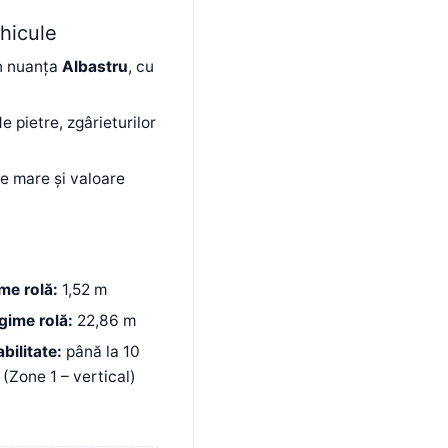
ehicule
în nuanța
Albastru
, cu
e pietre, zgârieturilor
e mare și valoare
me rolă:
1,52 m
gime rolă:
22,86 m
bilitate:
până la 10
 (Zone 1 – vertical)