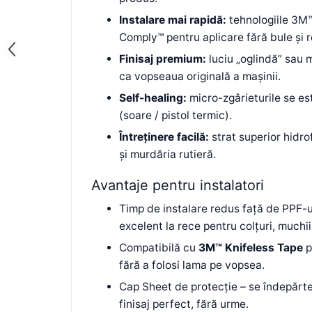
Instalare mai rapidă:
tehnologiile 3M
Comply™ pentru aplicare fără bule și 
Finisaj premium:
luciu „oglindă” sau 
ca vopseaua originală a mașinii.
Self-healing:
micro-zgârieturile se e
(soare / pistol termic).
Întreținere facilă:
strat superior hidro
și murdăria rutieră.
Avantaje pentru instalatori
Timp de instalare redus față de PPF-u
excelent la rece pentru colțuri, muchii
Compatibilă cu
3M™ Knifeless Tape
p
fără a folosi lama pe vopsea.
Cap Sheet de protecție – se îndepărte
finisaj perfect, fără urme.