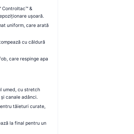
™ Controltac™ &
repoziționare ușoară.
mat uniform, care arată
stompează cu căldură
fob, care respinge apa
l umed, cu stretch
 și canale adânci.
entru tăieturi curate,
ază la final pentru un