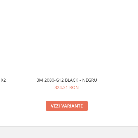
 X2
3M 2080-G12 BLACK - NEGRU
Avery SPF-
324,31 RON
VEZI VARIANTE