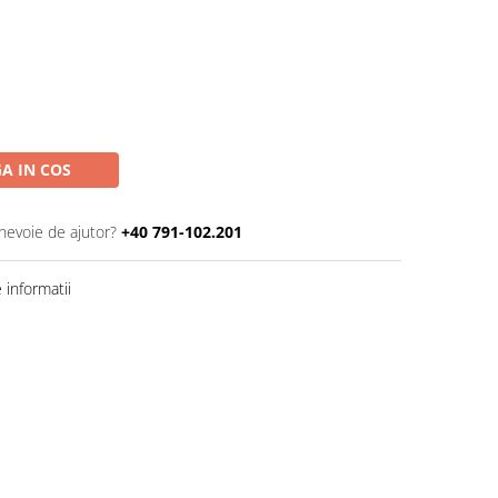
A IN COS
 nevoie de ajutor?
+40 791-102.201
informatii