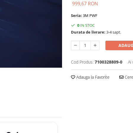
999,67 RON
Seria:
3M PWF
0
IN STOC
Durata de livrare:
3-4 sapt.
ADAUG
Cod Produs:
7100328809-0
Ai
Adauga la Favorite
Cere 