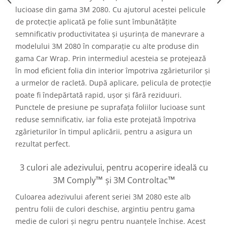
lucioase din gama 3M 2080. Cu ajutorul acestei pelicule
de protecție aplicată pe folie sunt îmbunătățite
semnificativ productivitatea și ușurința de manevrare a
modelului 3M 2080 în comparație cu alte produse din
gama Car Wrap. Prin intermediul acesteia se protejează
în mod eficient folia din interior împotriva zgârieturilor și
a urmelor de racletă. După aplicare, pelicula de protecție
poate fi îndepărtată rapid, ușor și fără reziduuri.
Punctele de presiune pe suprafața foliilor lucioase sunt
reduse semnificativ, iar folia este protejată împotriva
zgârieturilor în timpul aplicării, pentru a asigura un
rezultat perfect.
3 culori ale adezivului, pentru acoperire ideală cu
™
™
3M Comply
și 3M Controltac
Culoarea adezivului aferent seriei 3M 2080 este alb
pentru folii de culori deschise, argintiu pentru gama
medie de culori și negru pentru nuanțele închise. Acest