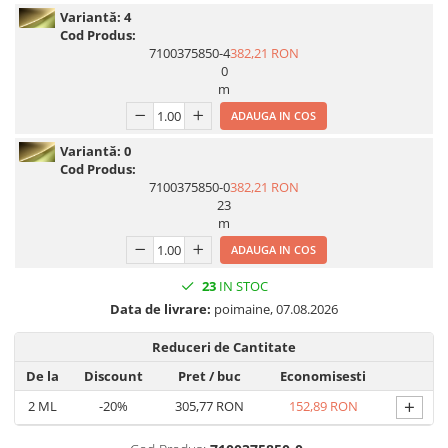
Variantă:
4
Cod Produs:
7100375850-4
382,21 RON
0
m
ADAUGA IN COS
Variantă:
0
Cod Produs:
7100375850-0
382,21 RON
23
m
ADAUGA IN COS
23
IN STOC
Data de livrare:
poimaine, 07.08.2026
Reduceri de Cantitate
De la
Discount
Pret
/ buc
Economisesti
+
2
ML
-20%
305,77 RON
152,89 RON