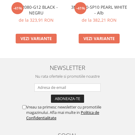
3M 2080-G12 BLACK -
3M 2080-SP10 PEARL WHITE
-41%
-41%
NEGRU
- Alb
de la 323,91 RON
de la 382,21 RON
VEZI VARIANTE
VEZI VARIANTE
NEWSLETTER
Nu rata ofertele si promotiile noastre
Vreau sa primesc newsletter cu promotiile
magazinului. Afla mai multe in
Politica de
Confidentialitate