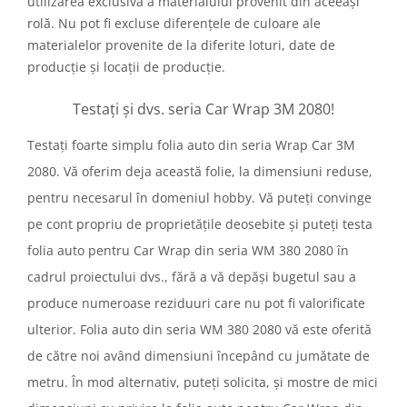
utilizarea exclusivă a materialului provenit din aceeași
rolă. Nu pot fi excluse diferențele de culoare ale
materialelor provenite de la diferite loturi, date de
producție și locații de producție.
Testați și dvs. seria Car Wrap 3M 2080!
Testați foarte simplu folia auto din seria Wrap Car 3M
2080. Vă oferim deja această folie, la dimensiuni reduse,
pentru necesarul în domeniul hobby. Vă puteți convinge
pe cont propriu de proprietățile deosebite și puteți testa
folia auto pentru Car Wrap din seria WM 380 2080 în
cadrul proiectului dvs., fără a vă depăși bugetul sau a
produce numeroase reziduuri care nu pot fi valorificate
ulterior. Folia auto din seria WM 380 2080 vă este oferită
de către noi având dimensiuni începând cu jumătate de
metru. În mod alternativ, puteți solicita, și mostre de mici