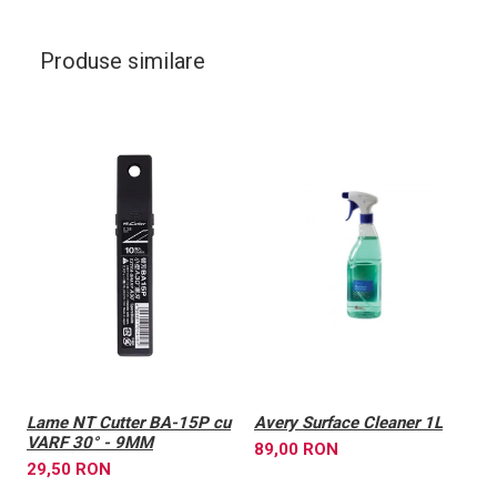
Produse similare
Lame NT Cutter BA-15P cu
Avery Surface Cleaner 1L
L
VARF 30° - 9MM
3
89,00 RON
29,50 RON
1