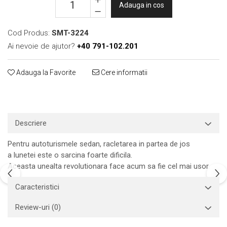
Adauga in cos
Print format mare
Serigrafie
Cod Produs:
SMT-3224
Supralaminare
Ai nevoie de ajutor?
+40 791-102.201
Monomeric
Polimeric
Adauga la Favorite
Cere informatii
Cast
Speciale
Folie transfer
Descriere
Benzi adezive
Benzi antiderapante
Pentru autoturismele sedan, racletarea in partea de jos
Folie termo transfer
a lunetei este o sarcina foarte dificila.
Aceasta unealta revolutionara face acum sa fie cel mai usor.
Benzi și covoare anti-alunecare
Caracteristici
Review-uri
(0)