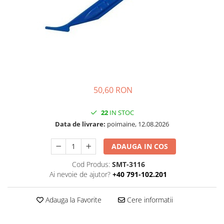
Folie Day/Night
Pâslă pt. raclete
Folie intensificare lumina
Mănuși aplicare
Folie difuzie lumina
Raclete cu mâner
Folie dual-color
Lichide speciale
Folie ferestre
Altele
Alte scule
Folie decorativă
Folie printabilă
Materiale publicitare
50,60 RON
Folie protecție solară
Folie de securitate
22
IN STOC
Data de livrare:
poimaine, 12.08.2026
Folie arhitecturală
3M DI-NOC Lemn
ADAUGA IN COS
3M DI-NOC Metalizat
Cod Produs:
SMT-3116
Folie reflectorizantă
Ai nevoie de ajutor?
+40 791-102.201
Decorativ reflectorizantă
Marcaje reflectorizante
Adauga la Favorite
Cere informatii
Marcaj stradal
Print Digital & Serigrafie