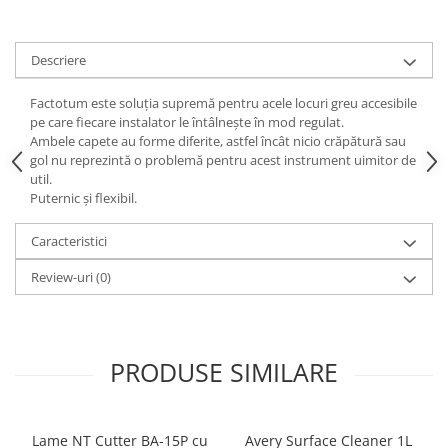
Print format mare
Serigrafie
Descriere
Supralaminare
Factotum este soluția supremă pentru acele locuri greu accesibile
Monomeric
pe care fiecare instalator le întâlnește în mod regulat.
Polimeric
Ambele capete au forme diferite, astfel încât nicio crăpătură sau
gol nu reprezintă o problemă pentru acest instrument uimitor de
Cast
util.
Speciale
Puternic și flexibil.
Folie transfer
Caracteristici
Benzi adezive
Benzi antiderapante
Review-uri
(0)
Folie termo transfer
Benzi și covoare anti-alunecare
PRODUSE SIMILARE
Lame NT Cutter BA-15P cu
Avery Surface Cleaner 1L