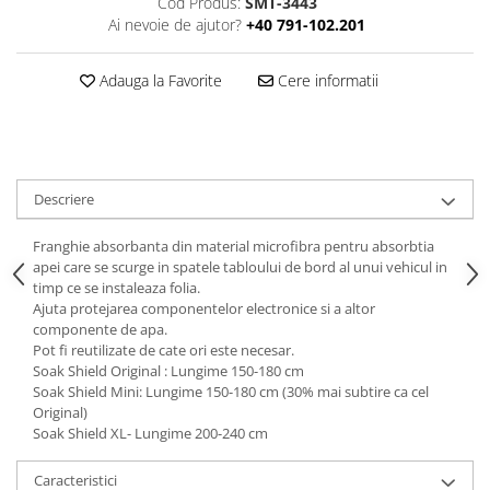
Cod Produs:
SMT-3443
Ai nevoie de ajutor?
+40 791-102.201
Print format mare
Serigrafie
Adauga la Favorite
Cere informatii
Supralaminare
Monomeric
Polimeric
Cast
Descriere
Speciale
Folie transfer
Franghie absorbanta din material microfibra pentru absorbtia
Benzi adezive
apei care se scurge in spatele tabloului de bord al unui vehicul in
timp ce se instaleaza folia.
Benzi antiderapante
Ajuta protejarea componentelor electronice si a altor
Folie termo transfer
componente de apa.
Pot fi reutilizate de cate ori este necesar.
Benzi și covoare anti-alunecare
Soak Shield Original : Lungime 150-180 cm
Soak Shield Mini: Lungime 150-180 cm (30% mai subtire ca cel
Original)
Soak Shield XL- Lungime 200-240 cm
Caracteristici