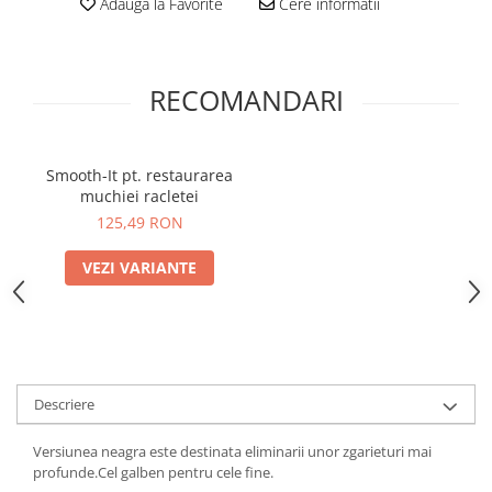
Adauga la Favorite
Cere informatii
Print format mare
Serigrafie
Supralaminare
RECOMANDARI
Monomeric
Polimeric
Smooth-It pt. restaurarea
Cast
muchiei racletei
Speciale
125,49 RON
Folie transfer
VEZI VARIANTE
Benzi adezive
Benzi antiderapante
Folie termo transfer
Benzi și covoare anti-alunecare
Descriere
Versiunea neagra este destinata eliminarii unor zgarieturi mai
profunde.Cel galben pentru cele fine.