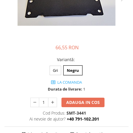
Folie Day/Night
Pâslă pt. raclete
Folie intensificare lumina
Mănuși aplicare
Folie difuzie lumina
Raclete cu mâner
Folie dual-color
Lichide speciale
Folie ferestre
Altele
Alte scule
Folie decorativă
66,55 RON
Folie printabilă
Materiale publicitare
Folie protecție solară
Variantă
:
Folie de securitate
Gri
Negru
Folie arhitecturală
LA COMANDA
3M DI-NOC Lemn
Durata de livrare:
1
3M DI-NOC Metalizat
Folie reflectorizantă
ADAUGA IN COS
Decorativ reflectorizantă
Cod Produs:
SMT-3441
Marcaje reflectorizante
Ai nevoie de ajutor?
+40 791-102.201
Marcaj stradal
Print Digital & Serigrafie