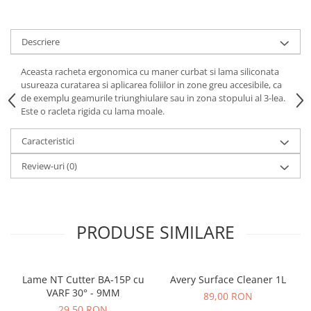
Print format mare
Serigrafie
Descriere
Supralaminare
Aceasta racheta ergonomica cu maner curbat si lama siliconata
Monomeric
usureaza curatarea si aplicarea foliilor in zone greu accesibile, ca
Polimeric
de exemplu geamurile triunghiulare sau in zona stopului al 3-lea.
Este o racleta rigida cu lama moale.
Cast
Speciale
Caracteristici
Folie transfer
Review-uri
(0)
Benzi adezive
Benzi antiderapante
Folie termo transfer
PRODUSE SIMILARE
Benzi și covoare anti-alunecare
Lame NT Cutter BA-15P cu
Avery Surface Cleaner 1L
VARF 30° - 9MM
89,00 RON
29,50 RON