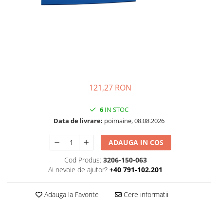
Folie Day/Night
Pâslă pt. raclete
Folie intensificare lumina
Mănuși aplicare
Folie difuzie lumina
Raclete cu mâner
Folie dual-color
Lichide speciale
Folie ferestre
Altele
Alte scule
Folie decorativă
Folie printabilă
Materiale publicitare
121,27 RON
Folie protecție solară
Folie de securitate
6
IN STOC
Data de livrare:
poimaine, 08.08.2026
Folie arhitecturală
3M DI-NOC Lemn
ADAUGA IN COS
3M DI-NOC Metalizat
Cod Produs:
3206-150-063
Folie reflectorizantă
Ai nevoie de ajutor?
+40 791-102.201
Decorativ reflectorizantă
Marcaje reflectorizante
Adauga la Favorite
Cere informatii
Marcaj stradal
Print Digital & Serigrafie