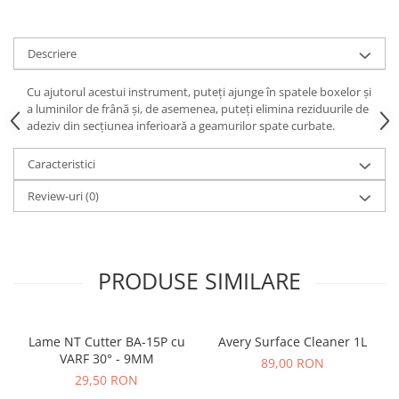
Print format mare
Serigrafie
Descriere
Supralaminare
Cu ajutorul acestui instrument, puteți ajunge în spatele boxelor și
Monomeric
a luminilor de frână și, de asemenea, puteți elimina reziduurile de
Polimeric
adeziv din secțiunea inferioară a geamurilor spate curbate.
Cast
Caracteristici
Speciale
Folie transfer
Review-uri
(0)
Benzi adezive
Benzi antiderapante
Folie termo transfer
PRODUSE SIMILARE
Benzi și covoare anti-alunecare
Lame NT Cutter BA-15P cu
Avery Surface Cleaner 1L
VARF 30° - 9MM
89,00 RON
29,50 RON