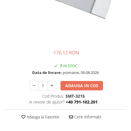
Folie Day/Night
Pâslă pt. raclete
Folie intensificare lumina
Mănuși aplicare
Folie difuzie lumina
Raclete cu mâner
Folie dual-color
Lichide speciale
Folie ferestre
Altele
Alte scule
Folie decorativă
Folie printabilă
Materiale publicitare
176,12 RON
Folie protecție solară
Folie de securitate
7
IN STOC
Data de livrare:
poimaine, 09.08.2026
Folie arhitecturală
3M DI-NOC Lemn
ADAUGA IN COS
3M DI-NOC Metalizat
Cod Produs:
SMT-3215
Folie reflectorizantă
Ai nevoie de ajutor?
+40 791-102.201
Decorativ reflectorizantă
Marcaje reflectorizante
Adauga la Favorite
Cere informatii
Marcaj stradal
Print Digital & Serigrafie