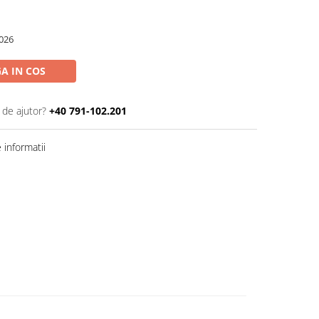
026
A IN COS
 de ajutor?
+40 791-102.201
informatii