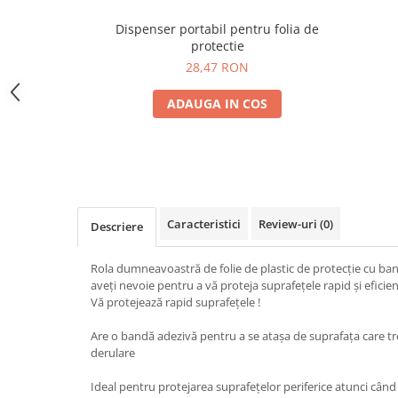
Print format mare
Dispenser portabil pentru folia de
protectie
Serigrafie
28,47 RON
Supralaminare
Monomeric
ADAUGA IN COS
Polimeric
Cast
Speciale
Folie transfer
Benzi adezive
Caracteristici
Review-uri
(0)
Descriere
Benzi antiderapante
Folie termo transfer
Rola dumneavoastră de folie de plastic de protecție cu ban
aveți nevoie pentru a vă proteja suprafețele rapid și eficien
Benzi și covoare anti-alunecare
Vă protejează rapid suprafețele !
Are o bandă adezivă pentru a se atașa de suprafața care t
derulare
Ideal pentru protejarea suprafețelor periferice atunci când 