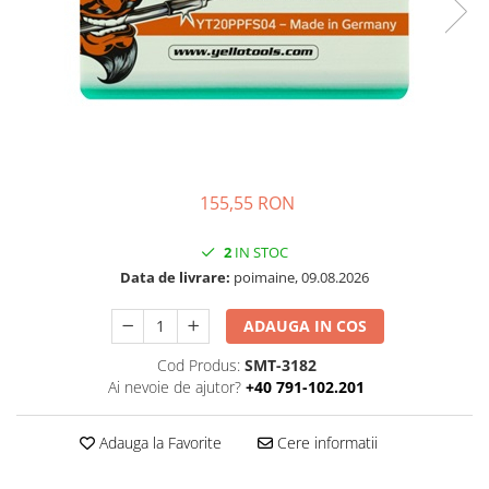
Folie Day/Night
Pâslă pt. raclete
Folie intensificare lumina
Mănuși aplicare
Folie difuzie lumina
Raclete cu mâner
Folie dual-color
Lichide speciale
Folie ferestre
Altele
Alte scule
Folie decorativă
Folie printabilă
Materiale publicitare
155,55 RON
Folie protecție solară
Folie de securitate
2
IN STOC
Folie arhitecturală
Data de livrare:
poimaine, 09.08.2026
3M DI-NOC Lemn
ADAUGA IN COS
3M DI-NOC Metalizat
Folie reflectorizantă
Cod Produs:
SMT-3182
Ai nevoie de ajutor?
+40 791-102.201
Decorativ reflectorizantă
Marcaje reflectorizante
Adauga la Favorite
Cere informatii
Marcaj stradal
Print Digital & Serigrafie