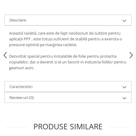
Print format mare
Serigrafie
Descriere
Supralaminare
Monomeric
Această racletă, care este de fapt neobișnuit de subțire pentru
aplicații PPF , este totuși suficient de stabilă pentru a exercita o
Polimeric
presiune optimă pe marginea racletei.
Cast
Dezvoltat special pentru instalatiile de folie pentru protectia
Speciale
vopselelor, dar a devenit si el un favorit in industria foliilor pentru
Folie transfer
geamuri auto.
Benzi adezive
Benzi antiderapante
Caracteristici
Folie termo transfer
Review-uri
(0)
Benzi și covoare anti-alunecare
PRODUSE SIMILARE