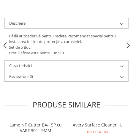
Print format mare
Serigrafie
Supralaminare
Descriere
Monomeric
Pâslă autoadezivă pentru raclete, recomandat special pentru
Polimeric
instalarea foliilor de protecție a caroseriei.
Set de 5 Buc.
Cast
Pretul afisat este pentru un SET.
Speciale
Folie transfer
Caracteristici
Benzi adezive
Review-uri
(0)
Benzi antiderapante
Folie termo transfer
Benzi și covoare anti-alunecare
PRODUSE SIMILARE
Lame NT Cutter BA-15P cu
Avery Surface Cleaner 1L
VARF 30° - 9MM
89,00 RON