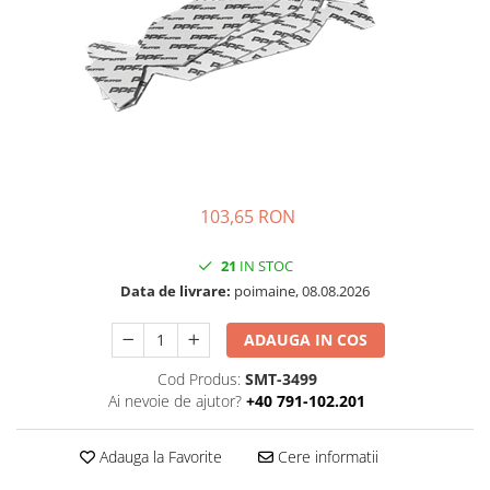
Folie Day/Night
Pâslă pt. raclete
Folie intensificare lumina
Mănuși aplicare
Folie difuzie lumina
Raclete cu mâner
Folie dual-color
Lichide speciale
Folie ferestre
Altele
Alte scule
Folie decorativă
Folie printabilă
Materiale publicitare
103,65 RON
Folie protecție solară
Folie de securitate
21
IN STOC
Folie arhitecturală
Data de livrare:
poimaine, 08.08.2026
3M DI-NOC Lemn
3M DI-NOC Metalizat
ADAUGA IN COS
Folie reflectorizantă
Cod Produs:
SMT-3499
Decorativ reflectorizantă
Ai nevoie de ajutor?
+40 791-102.201
Marcaje reflectorizante
Marcaj stradal
Adauga la Favorite
Cere informatii
Print Digital & Serigrafie