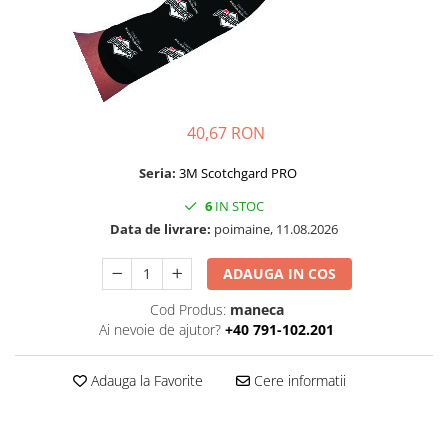
Folie Day/Night
Pâslă pt. raclete
Folie intensificare lumina
Mănuși aplicare
Folie difuzie lumina
Raclete cu mâner
Folie dual-color
Lichide speciale
Folie ferestre
Altele
40,67 RON
Alte scule
Folie decorativă
Seria:
3M Scotchgard PRO
Folie printabilă
Materiale publicitare
Folie protecție solară
6
IN STOC
Folie de securitate
Data de livrare:
poimaine, 11.08.2026
Folie arhitecturală
ADAUGA IN COS
3M DI-NOC Lemn
3M DI-NOC Metalizat
Cod Produs:
maneca
Ai nevoie de ajutor?
+40 791-102.201
Folie reflectorizantă
Decorativ reflectorizantă
Adauga la Favorite
Cere informatii
Marcaje reflectorizante
Marcaj stradal
Print Digital & Serigrafie