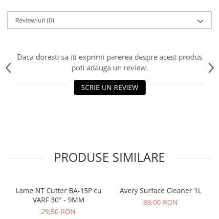
Print format mare
Review-uri
(0)
Serigrafie
Supralaminare
Monomeric
Daca doresti sa iti exprimi parerea despre acest produs
Polimeric
poti adauga un review.
Cast
SCRIE UN REVIEW
Speciale
Folie transfer
Benzi adezive
Benzi antiderapante
Folie termo transfer
PRODUSE SIMILARE
Benzi și covoare anti-alunecare
Lame NT Cutter BA-15P cu
Avery Surface Cleaner 1L
VARF 30° - 9MM
89,00 RON
29,50 RON