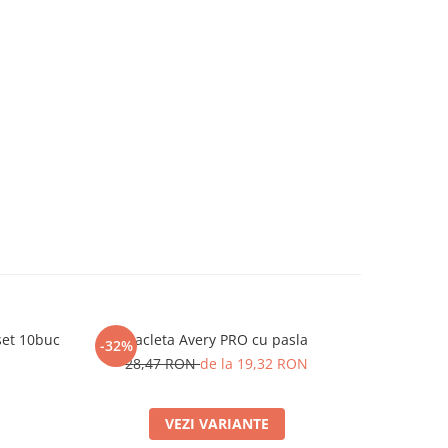
set 10buc
Racleta Avery PRO cu pasla
Soluti
-32%
28,47 RON
de la 19,32 RON
VEZI VARIANTE