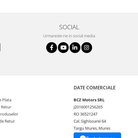
SOCIAL
Urmareste-ne in social media
DATE COMERCIALE
 Plata
BCZ Motors SRL
e Retur
J2016001256265
Produselor
RO 36521247
de Retur
Cal. Sighisoarei 64
Targu Mures, Mures