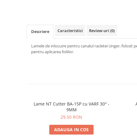
Print format mare
Serigrafie
Supralaminare
Caracteristici
Review-uri
(0)
Descriere
Monomeric
Polimeric
Lamele de inlocuire pentru canalul racletei Unger, folosit p
Cast
pentru aplicarea foliilor.
Speciale
Folie transfer
Benzi adezive
Benzi antiderapante
Folie termo transfer
Benzi și covoare anti-alunecare
Lame NT Cutter BA-15P cu VARF 30° -
9MM
29,50 RON
ADAUGA IN COS