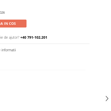
026
A IN COS
ie de ajutor?
+40 791-102.201
informatii