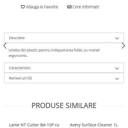
Adauga la Favorite
Cere informatii
Print format mare
Serigrafie
Supralaminare
Monomeric
Descriere
Polimeric
Cast
Unelte din plastic pentru indepartarea foliei, cu maner
Speciale
ergonomic.
Folie transfer
Caracteristici
Benzi adezive
Review-uri
(0)
Benzi antiderapante
Folie termo transfer
Benzi și covoare anti-alunecare
PRODUSE SIMILARE
Lame NT Cutter BA-15P cu
Avery Surface Cleaner 1L