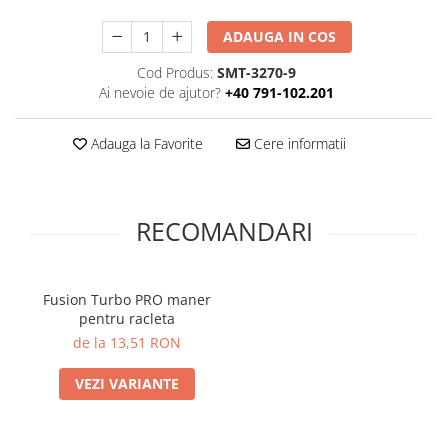
Print format mare
ADAUGA IN COS
Serigrafie
Cod Produs:
SMT-3270-9
Supralaminare
Ai nevoie de ajutor?
+40 791-102.201
Monomeric
Polimeric
Adauga la Favorite
Cere informatii
Cast
Speciale
Folie transfer
RECOMANDARI
Benzi adezive
Benzi antiderapante
Fusion Turbo PRO maner
Folie termo transfer
pentru racleta
Benzi și covoare anti-alunecare
de la 13,51 RON
VEZI VARIANTE