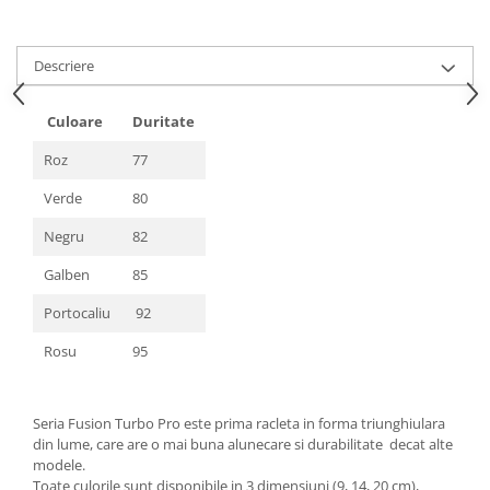
Descriere
Culoare
Duritate
Roz
77
Verde
80
Negru
82
Galben
85
Portocaliu
92
Rosu
95
Seria Fusion Turbo Pro este prima racleta in forma triunghiulara
din lume, care are o mai buna alunecare si durabilitate decat alte
modele.
Toate culorile sunt disponibile in 3 dimensiuni (9, 14, 20 cm),