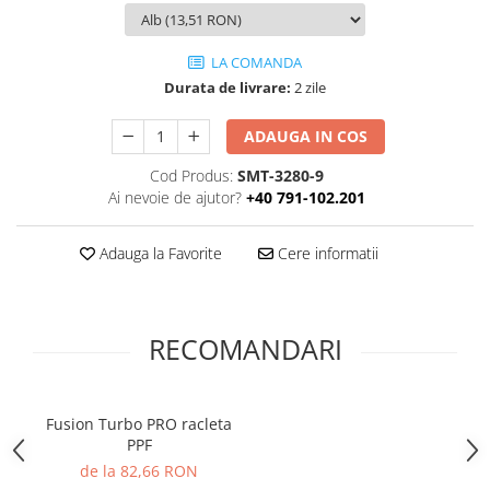
Print format mare
Serigrafie
LA COMANDA
Supralaminare
Durata de livrare:
2 zile
Monomeric
ADAUGA IN COS
Polimeric
Cod Produs:
SMT-3280-9
Cast
Ai nevoie de ajutor?
+40 791-102.201
Speciale
Folie transfer
Adauga la Favorite
Cere informatii
Benzi adezive
Benzi antiderapante
Folie termo transfer
RECOMANDARI
Benzi și covoare anti-alunecare
Fusion Turbo PRO racleta
PPF
de la 82,66 RON