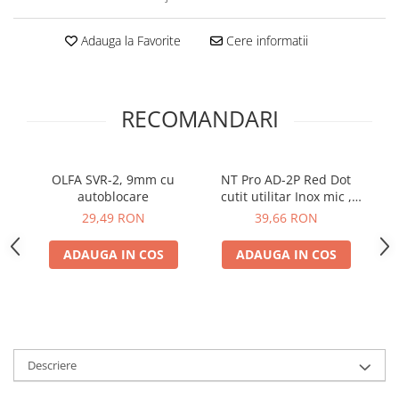
Print format mare
Adauga la Favorite
Cere informatii
Serigrafie
Supralaminare
Monomeric
RECOMANDARI
Polimeric
Cast
Speciale
OLFA SVR-2, 9mm cu
NT Pro AD-2P Red Dot
Folie transfer
autoblocare
cutit utilitar Inox mic ,
9MM
Benzi adezive
29,49 RON
39,66 RON
Benzi antiderapante
ADAUGA IN COS
ADAUGA IN COS
Folie termo transfer
Benzi și covoare anti-alunecare
Descriere