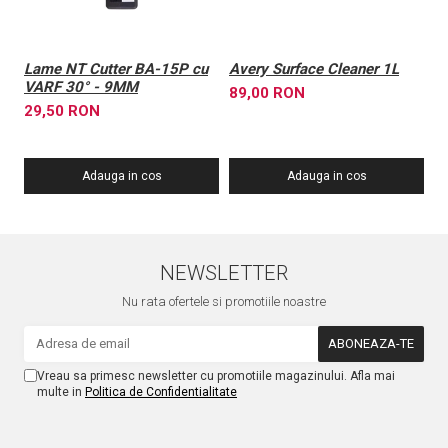
Lame NT Cutter BA-15P cu
Avery Surface Cleaner 1L
L
VARF 30° - 9MM
3
89,00 RON
29,50 RON
1
Adauga in cos
Adauga in cos
NEWSLETTER
Nu rata ofertele si promotiile noastre
Vreau sa primesc newsletter cu promotiile magazinului. Afla mai
multe in
Politica de Confidentialitate