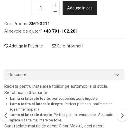
Print format mare
Adauga in cos
Serigrafie
Supralaminare
Cod Produs:
SMT-3211
Ai nevoie de ajutor?
+40 791-102.201
Monomeric
Polimeric
Adauga la Favorite
Cere informatii
Cast
Speciale
Folie transfer
Benzi adezive
Descriere
Benzi antiderapante
Racleta pentru instalarea foliilor pe automobile si sticla.
Folie termo transfer
Se fabrica in 3 variante.
Benzi și covoare anti-alunecare
Lama si laterale tesite
. perfect pentru zone inguste
Lama tesita si laterale drepte
. Perfect pentru suprafete mari
(geam termopan)
Lama si laterale drepte
. Perfect pentru termopane . Se poate
aplica o farta mai mare pe folie.
Sunt raclete mai rigide decat Clear Max-ul, deci acest