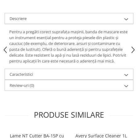
Print format mare
Serigrafie
Descriere
Supralaminare
Pentru a pregăti corect suprafața mașinii, banda de mascare este
Monomeric
un instrument esențial pentru a proteja piesele din plastic și
Polimeric
cauciuc (de exemplu, de deteriorare, arsuri și contaminare cu
pasta de lustruit). Oferă o bună aderență și pentru suprafețele
Cast
delicate. Este rezistent la apă și nu lasă reziduuri de lipici. Potrivit
Speciale
pentru aplicații în care este necesară o aderență mai mică.
Folie transfer
Caracteristici
Benzi adezive
Benzi antiderapante
Review-uri
(0)
Folie termo transfer
Benzi și covoare anti-alunecare
PRODUSE SIMILARE
Lame NT Cutter BA-15P cu
Avery Surface Cleaner 1L