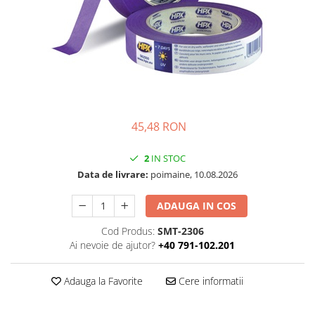
Folie Day/Night
Pâslă pt. raclete
Folie intensificare lumina
Mănuși aplicare
Folie difuzie lumina
Raclete cu mâner
Folie dual-color
Lichide speciale
Folie ferestre
Altele
Alte scule
Folie decorativă
Folie printabilă
Materiale publicitare
45,48 RON
Folie protecție solară
Folie de securitate
2
IN STOC
Data de livrare:
poimaine, 10.08.2026
Folie arhitecturală
3M DI-NOC Lemn
ADAUGA IN COS
3M DI-NOC Metalizat
Cod Produs:
SMT-2306
Folie reflectorizantă
Ai nevoie de ajutor?
+40 791-102.201
Decorativ reflectorizantă
Marcaje reflectorizante
Adauga la Favorite
Cere informatii
Marcaj stradal
Print Digital & Serigrafie