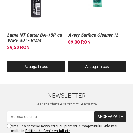
Lame NT Cutter BA-15P cu
Avery Surface Cleaner 1L
L
VARF 30° - 9MM
3
89,00 RON
29,50 RON
1
Adauga in cos
Adauga in cos
NEWSLETTER
Nu rata ofertele si promotiile noastre
Vreau sa primesc newsletter cu promotiile magazinului. Afla mai
multe in
Politica de Confidentialitate