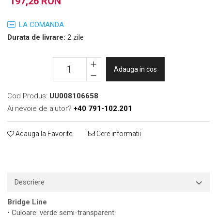
197,26 RON
Print format mare
LA COMANDA
Serigrafie
Durata de livrare:
2 zile
Supralaminare
Monomeric
Polimeric
Adauga in cos
Cast
Speciale
Cod Produs:
UU008106658
Folie transfer
Ai nevoie de ajutor?
+40 791-102.201
Benzi adezive
Adauga la Favorite
Cere informatii
Benzi antiderapante
Folie termo transfer
Benzi și covoare anti-alunecare
Descriere
Bridge Line
• Culoare: verde semi-transparent