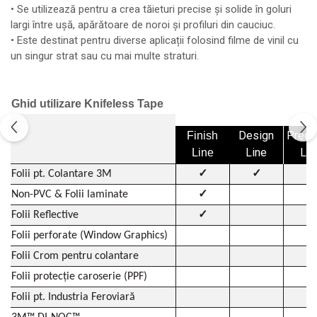
• Se utilizează pentru a crea tăieturi precise și solide în goluri
largi între ușă, apărătoare de noroi și profiluri din cauciuc.
• Este destinat pentru diverse aplicații folosind filme de vinil cu
un singur strat sau cu mai multe straturi.
Ghid utilizare Knifeless Tape
Design
Preci
Finish
Line
Lin
Line
✓
✓
Folii pt. Colantare 3M
✓
✓
Non-PVC & Folii laminate
✓
✓
Folii Reflective
Folii perforate (Window Graphics)
✓
Folii Crom pentru colantare
✓
Folii protecție caroserie (PPF)
✓
Folii pt. Industria Feroviară
✓