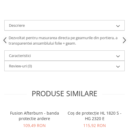
Print format mare
Serigrafie
Supralaminare
Descriere
Monomeric
Dezvoltat pentru masurarea directa pe geamurile din portiera, a
Polimeric
transparentei ansamblului folie + geam.
Cast
Speciale
Caracteristici
Folie transfer
Review-uri
(0)
Benzi adezive
Benzi antiderapante
Folie termo transfer
PRODUSE SIMILARE
Benzi și covoare anti-alunecare
Fusion Afterburn - banda
Coș de protecție HL 1820 S -
protectie ardere
HG 2320 E
109,49 RON
115,92 RON