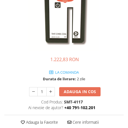
Folie Day/Night
Pâslă pt. raclete
Folie intensificare lumina
Mănuși aplicare
Folie difuzie lumina
Raclete cu mâner
Folie dual-color
Lichide speciale
Folie ferestre
Altele
Alte scule
Folie decorativă
Folie printabilă
Materiale publicitare
Folie protecție solară
1.222,83 RON
Folie de securitate
Folie arhitecturală
LA COMANDA
Durata de livrare:
2 zile
3M DI-NOC Lemn
3M DI-NOC Metalizat
ADAUGA IN COS
Folie reflectorizantă
Cod Produs:
SMT-4117
Decorativ reflectorizantă
Ai nevoie de ajutor?
+40 791-102.201
Marcaje reflectorizante
Marcaj stradal
Adauga la Favorite
Cere informatii
Print Digital & Serigrafie